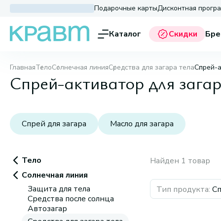
Подарочные карты
Дисконтная прогр
Каталог
Скидки
Бре
Главная
Тело
Солнечная линия
Средства для загара тела
Спрей-а
Спрей-активатор для зага
Спрей для загара
Масло для загара
Тело
Найден 1 товар
Солнечная линия
Защита для тела
Тип продукта
:
Сп
Средства после солнца
Автозагар