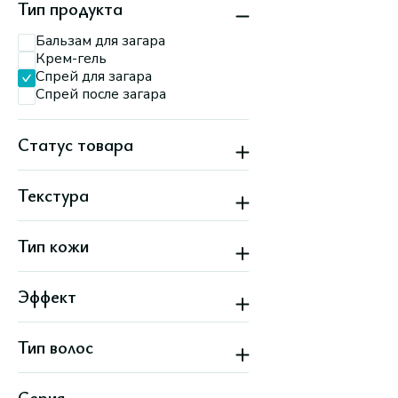
Тип продукта
Партизанский, 79
Минск, ул.
Бальзам для загара
П.Мстиславца, 11
Минск, ул. Притыцкого,
Крем-гель
156
Спрей для загара
Минск, ул. Тимирязева,
Спрей после загара
74 А
Статус товара
Скидка
Текстура
Жидкая
Тип кожи
Все типы кожи
Эффект
Загар
Тип волос
Очищение
Увлажнение
Все типы волос
Серия