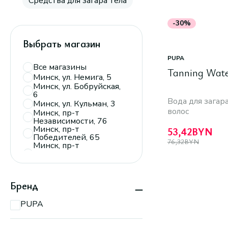
Средства для загара тела
-30%
Выбрать магазин
PUPA
Все магазины
Tanning Wat
Минск, ул. Немига, 5
Минск, ул. Бобруйская,
6
Вода для загара
Минск, ул. Кульман, 3
волос
Минск, пр-т
Независимости, 76
Минск, пр-т
53,42
BYN
Победителей, 65
76,32
BYN
Минск, пр-т
Дзержинского, 104,
пав. 110
Минск, ТРЦ
«Экспобел»,
Бренд
пересечение ул.
Мирошниченко и
МКАД
PUPA
Минск, пр-т
Партизанский, 150А
Минск, пр-т