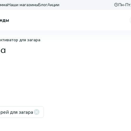
амма
Наши магазины
Блог
Акции
Пн-Пт:
нды
ктиватор для загара
ра
рей для загара