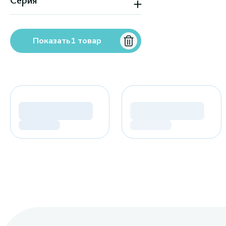
Sun (Pupa)
Показать
1
товар