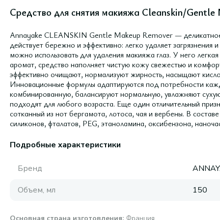
Средство для снятия макияжа Cleanskin/Gentle
Annayake CLEANSKIN Gentle Makeup Remover — деликатное 
действует бережно и эффективно: легко удаляет загрязнения и
можно использовать для удаления макияжа глаз. У него легка
аромат, средство наполняет чистую кожу свежестью и комф
эффективно очищают, нормализуют жирность, насыщают кисл
Инновационные формулы адаптируются под потребности кажд
комбинированную, балансируют нормальную, увлажняют сухую
подходят для любого возраста. Еще один отличительный при
сотканный из нот бергамота, лотоса, чая и вербены. В составе
силиконов, фталатов, PEG, этаноламина, оксибензона, наноча
Подробные характеристики
Бренд
ANNAY
Объем, мл
150
Основная страна изготовления
:
Франция