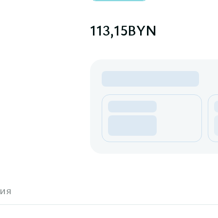
113,15
BYN
ия