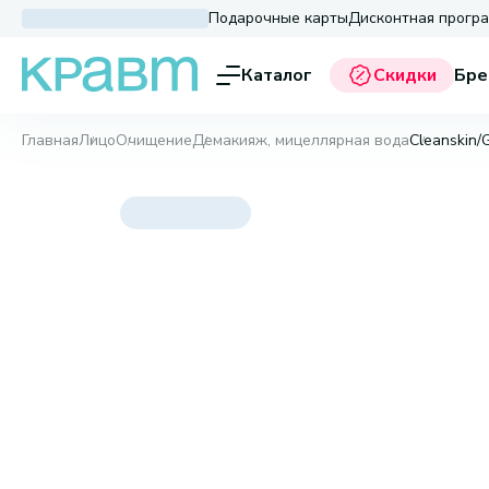
Подарочные карты
Дисконтная прогр
Каталог
Скидки
Бре
Главная
Лицо
Очищение
Демакияж, мицеллярная вода
Cleanskin/