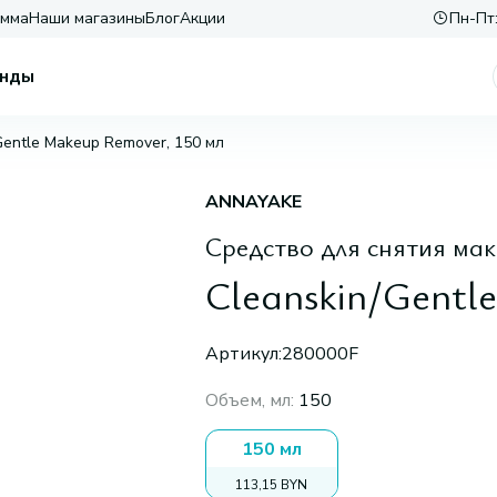
амма
Наши магазины
Блог
Акции
Пн-Пт:
нды
Gentle Makeup Remover, 150 мл
ANNAYAKE
Средство для снятия ма
Cleanskin/Gentl
Артикул:
280000F
Объем, мл
:
150
150 мл
113,15 BYN