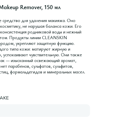
 Makeup Remover, 150 мл
средство для удаления макияжа. Оно
 косметику, не нарушая баланса кожи. Его
я консистенция родниковой воды и нежный
ортом. Продукты линии CLEANSKIN
ородом, укрепляют защитную функцию.
ого типа кожи: матируют жирную и
, успокаивают чувствительную. Они также
знак — изысканный освежающий аромат,
 нет парабенов, сульфатов, сульфитов,
стиц, формальдегидов и минеральных масел.
AKE