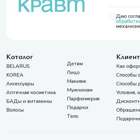
Даю согла
обработк
механизмо
Каталог
Клиен
Детям
BELARUS
Как офор
Лицо
KOREA
Способы 
Макияж
Аксессуары
Способы 
Мужчинам
Аптечная косметика
Условия, 
Парфюмерия
БАДы и витамины
Дисконтн
Подарки
Волосы
Обращени
Тело
Подарочн