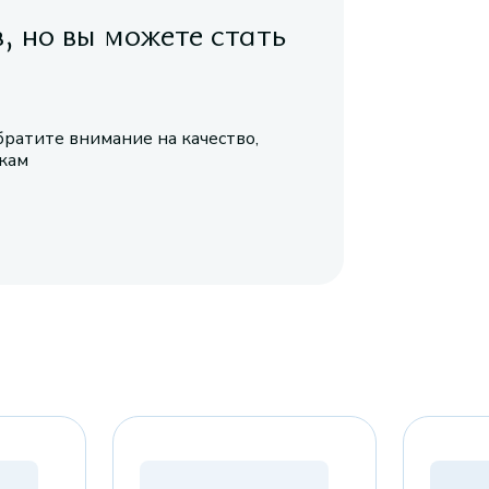
в, но вы можете стать
братите внимание на качество,
икам