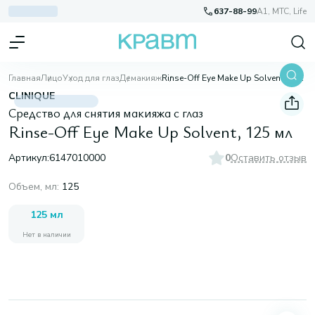
637-88-99
A1, МТС, Life
Главная
Лицо
Уход для глаз
Демакияж
Rinse-Off Eye Make Up Solvent, 125 мл
CLINIQUE
Средство для снятия макияжа с глаз
Rinse-Off Eye Make Up Solvent, 125 мл
Артикул:
6147010000
0
Оставить отзыв
Объем, мл
:
125
125 мл
Нет в наличии