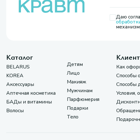
Даю согла
обработк
механизмо
Каталог
Клиен
Детям
BELARUS
Как офор
Лицо
KOREA
Способы 
Макияж
Аксессуары
Способы 
Мужчинам
Аптечная косметика
Условия, 
Парфюмерия
БАДы и витамины
Дисконтн
Подарки
Волосы
Обращени
Тело
Подарочн