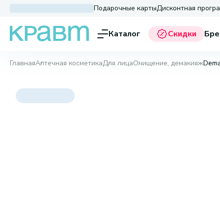
Подарочные карты
Дисконтная прогр
Каталог
Скидки
Бре
Главная
Аптечная косметика
Для лица
Очищение, демакияж
Dema