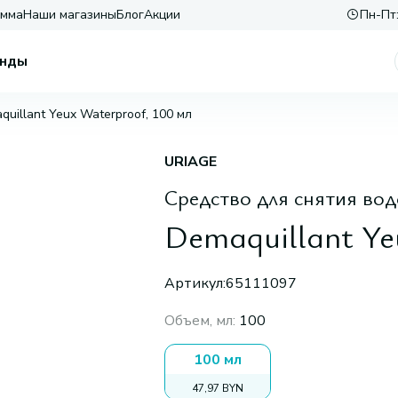
амма
Наши магазины
Блог
Акции
Пн-Пт:
нды
quillant Yeux Waterproof, 100 мл
URIAGE
Средство для снятия вод
Demaquillant Ye
Артикул:
65111097
Объем, мл
:
100
100 мл
47,97 BYN