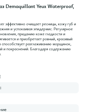
аз Demaquillant Yeux Waterproof,
r эффективно очищает ресницы, кожу губ и
ажняя и успокаивая эпидермис. Регулярное
новления, приданию коже гладкости и
ягивается и приобретает ровный, красивый
ка способствует разглаживанию морщинок,
ий и покраснений. Благодаря содержанию
.
E
с
ние