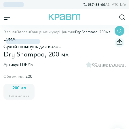
637-88-99
A1, МТС, Life
Главная
Волосы
Очищение и уход
Шампуни
Dry Shampoo, 200 мл
LOMA
Сухой шампунь для волос
Dry Shampoo, 200 мл
Артикул:
LDRY5
0
Оставить отзыв
Объем, мл
:
200
200 мл
Нет в наличии