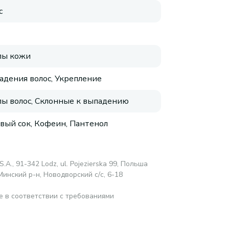
с
пы кожи
адения волос, Укрепление
пы волос, Склонные к выпадению
вый сок, Кофеин, Пантенол
S.A., 91-342 Lodz, ul. Pojezierska 99, Польша
Минский р-н, Новодворский с/с, 6-18
е в соответствии с требованиями