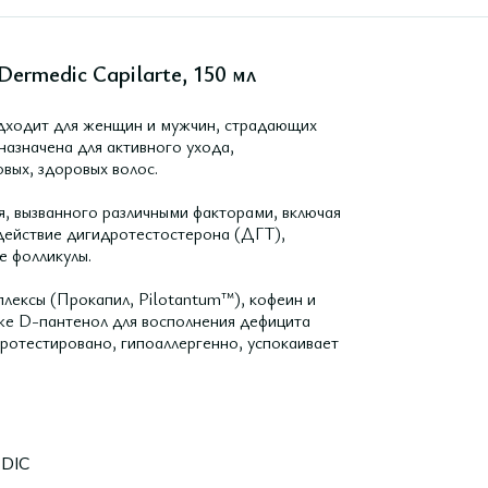
ermedic Capilarte, 150 мл
одходит для женщин и мужчин, страдающих
азначена для активного ухода,
вых, здоровых волос.
, вызванного различными факторами, включая
действие дигидротестостерона (ДГТ),
е фолликулы.
лексы (Прокапил, Pilotantum™), кофеин и
кже D-пантенол для восполнения дефицита
протестировано, гипоаллергенно, успокаивает
DIC