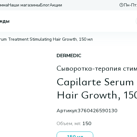
амма
Наши магазины
Блог
Акции
Пн-Пт:
нды
rum Treatment Stimulating Hair Growth, 150 мл
DERMEDIC
Сыворотка-терапия сти
Capilarte Serum
Hair Growth, 15
Артикул:
3760426590130
Объем, мл
:
150