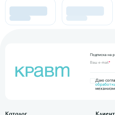
Подписка на р
Ваш e-mail
*
Даю согла
обработк
механизмо
Каталог
Клиен