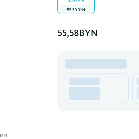
150 мл
55,58 BYN
55,58
BYN
ия