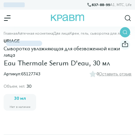
637-88-99
A1, МТС, Life
Главная
Аптечная косметика
Для лица
Крем, гель, сыворотка для лица
Eau Thermale Serum D'eau, 30 мл
URIAGE
Сыворотка увлажняющая для обезвоженной кожи
лица
Eau Thermale Serum D'eau, 30 мл
Артикул:
65127743
0
Оставить отзыв
Объем, мл
:
30
30 мл
Нет в наличии