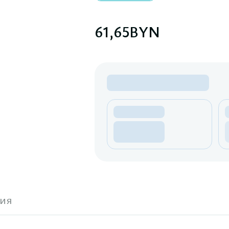
61,65
BYN
ия