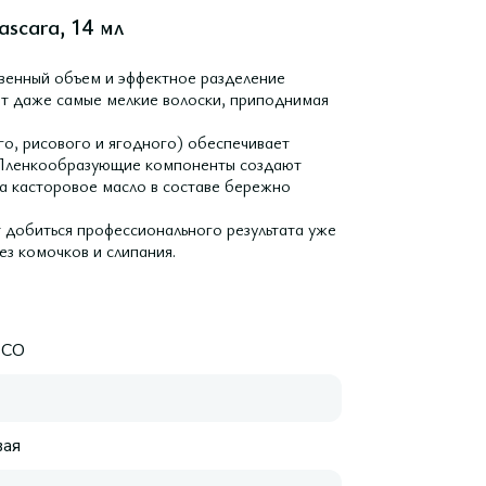
scara, 14 мл
овенный объем и эффектное разделение
т даже самые мелкие волоски, приподнимая
го, рисового и ягодного) обеспечивает
ы. Пленкообразующие компоненты создают
 а касторовое масло в составе бережно
 добиться профессионального результата уже
з комочков и слипания.
ECO
ая