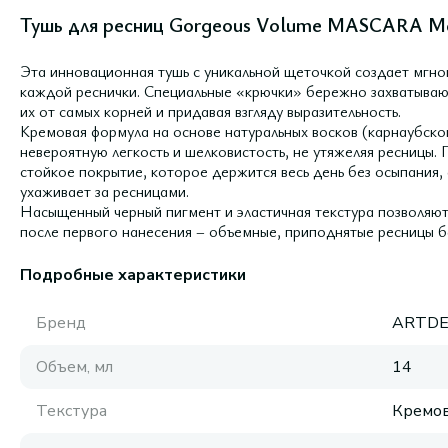
Тушь для ресниц Gorgeous Volume MASCARA Ma
Эта инновационная тушь с уникальной щеточкой создает мгн
каждой реснички. Специальные «крючки» бережно захватываю
их от самых корней и придавая взгляду выразительность.
Кремовая формула на основе натуральных восков (карнаубско
невероятную легкость и шелковистость, не утяжеляя ресниц
стойкое покрытие, которое держится весь день без осыпания,
ухаживает за ресницами.
Насыщенный черный пигмент и эластичная текстура позволяют
после первого нанесения – объемные, приподнятые ресницы бе
Подробные характеристики
Бренд
ARTD
Объем, мл
14
Текстура
Кремов