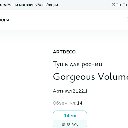
амма
Наши магазины
Блог
Акции
Пн-Пт:
нды
ARTDECO
Тушь для ресниц
Gorgeous Volum
Артикул:
2122.1
Объем, мл
:
14
14 мл
61,65 BYN