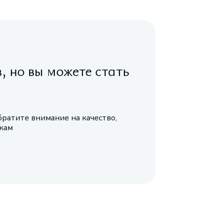
в, но вы можете стать
братите внимание на качество,
икам