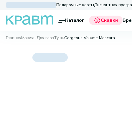
Подарочные карты
Дисконтная прогр
Каталог
Скидки
Бре
Главная
Макияж
Для глаз
Тушь
Gorgeous Volume Mascara