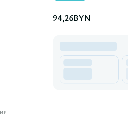
94,26
BYN
ия