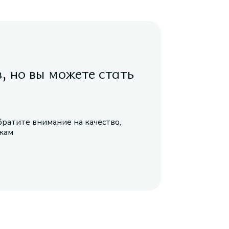
в, но вы можете стать
братите внимание на качество,
икам