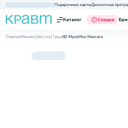
Подарочные карты
Дисконтная прогр
Каталог
Скидки
Бре
Главная
Макияж
Для глаз
Тушь
6D Myselftoy Mascara