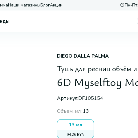
амма
Наши магазины
Блог
Акции
Пн-Пт:
нды
DIEGO DALLA PALMA
Тушь для ресниц объём и
6D Myselftoy M
Артикул:
DF105154
Объем, мл
:
13
13 мл
94,26 BYN