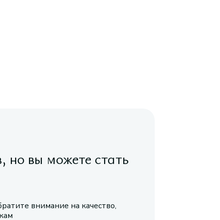
в, но вы можете стать
братите внимание на качество,
икам