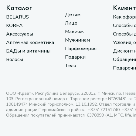
Каталог
Клиен
Детям
BELARUS
Как офор
Лицо
KOREA
Способы 
Макияж
Аксессуары
Способы 
Мужчинам
Аптечная косметика
Условия, 
Парфюмерия
БАДы и витамины
Дисконтн
Подарки
Волосы
Обращени
Тело
Подарочн
ООО «Кравт». Республика Беларусь, 220012, г. Минск, пр. Незав
103. Регистрационный номер в Торговом реестре №769481 от 
100149474 Минский горисполком, 13.10.1992. Отдел торговли и
администрации Первомайского района, +375172151740; +3751
Обращения покупателей принимаются: 6378899 (А1, МТС, life, i