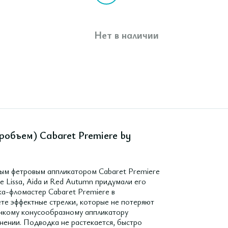
Нет в наличии
еробъем) Cabaret Premiere by
мым фетровым аппликатором Cabaret Premiere
 Lissa, Aida и Red Autumn придумали его
ка-фломастер Cabaret Premiere в
ете эффектные стрелки, которые не потеряют
онкому конусообразному аппликатору
нении. Подводка не растекается, быстро