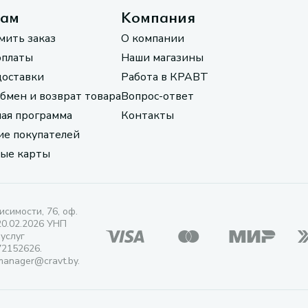
там
Компания
мить заказ
О компании
оплаты
Наши магазины
доставки
Работа в КРАВТ
обмен и возврат товара
Вопрос-ответ
ая программа
Контакты
е покупателей
ые карты
исимости, 76, оф.
20.02.2026 УНП
 услуг
72152626.
manager@cravt.by.