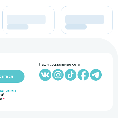
Наши социальные сети
саться
ловиями
ой,
а.