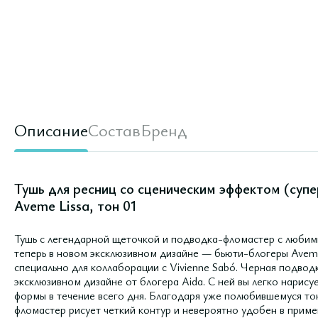
Описание
Состав
Бренд
Тушь для ресниц со сценическим эффектом (суп
Aveme Lissa, тон 01
Тушь с легендарной щеточкой и подводка-фломастер с люби
теперь в новом эксклюзивном дизайне — бьюти-блогеры Aveme
специально для коллаборации с Vivienne Sabó. Черная подвод
эксклюзивном дизайне от блогера Aida. С ней вы легко нарису
формы в течение всего дня. Благодаря уже полюбившемуся т
фломастер рисует четкий контур и невероятно удобен в приме