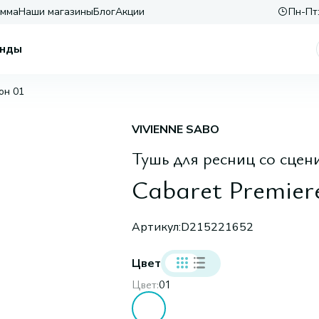
амма
Наши магазины
Блог
Акции
Пн-Пт:
нды
тон 01
VIVIENNE SABO
Тушь для ресниц со сцен
Cabaret Premiere
Артикул:
D215221652
Цвет
Цвет:
01