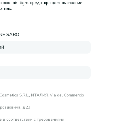
аковка air-tight предотвращает высыхание
отных.
NNE SABO
ий
 Cosmetics S.R.L., ИТАЛИЯ, Via del Commercio
роздовича, д.23
е в соответствии с требованиями