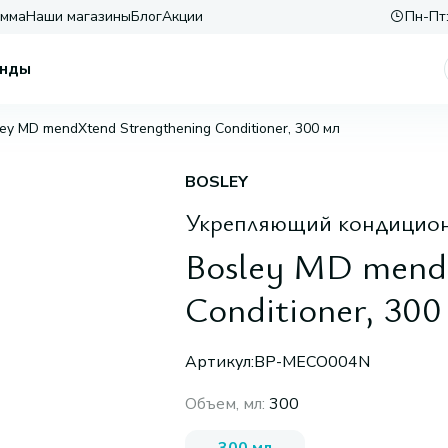
амма
Наши магазины
Блог
Акции
Пн-Пт:
нды
ey MD mendXtend Strengthening Conditioner, 300 мл
BOSLEY
Укрепляющий кондицион
Bosley MD mend
Conditioner, 300
Артикул:
BP-MECO004N
Объем, мл
:
300