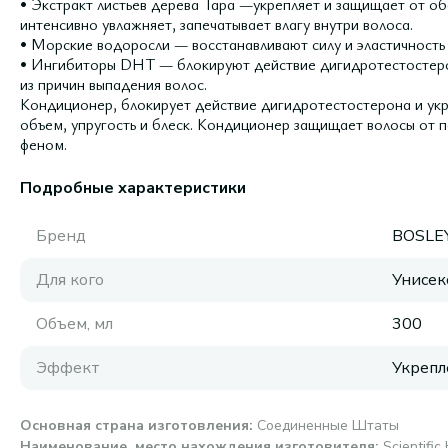
• Экстракт листьев дерева Тара —укрепляет и защищает от об
интенсивно увлажняет, запечатывает влагу внутри волоса.
• Морские водоросли — восстанавливают силу и эластичность 
• Ингибиторы DHT — блокируют действие дигидротестостеро
из причин выпадения волос.
Кондиционер, блокирует действие дигидротестостерона и ук
объем, упругость и блеск. Кондиционер защищает волосы от 
феном.
Подробные характеристики
Бренд
BOSLE
Для кого
Унисек
Объем, мл
300
Эффект
Укрепл
Основная страна изготовления
:
Соединенные Штаты
Наименование, место нахождения изготовителя
:
Scientifi