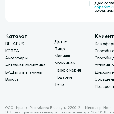
Даю согла
обработк
механизмо
Каталог
Клиен
Детям
BELARUS
Как офор
Лицо
KOREA
Способы 
Макияж
Аксессуары
Способы 
Мужчинам
Аптечная косметика
Условия, 
Парфюмерия
БАДы и витамины
Дисконтн
Подарки
Волосы
Обращени
Тело
Подарочн
ООО «Кравт». Республика Беларусь, 220012, г. Минск, пр. Незав
103. Регистрационный номер в Торговом реестре №769481 от 