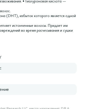
езвоживания. • Гиалуроновая кислота —
волос.
на (DHT), избыток которого является одной
репляет истонченные волосы. Придает им
повреждений во время расчесывания и сушки
Y
с
ение
c Hair Research LLC, место нахождения: D.B.A.