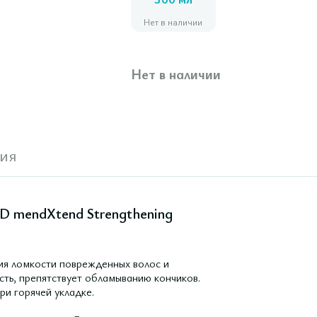
300 мл
Нет в наличии
Нет в наличии
ия
D mendXtend Strengthening
ия ломкости поврежденных волос и
сть, препятствует обламыванию кончиков.
и горячей укладке.