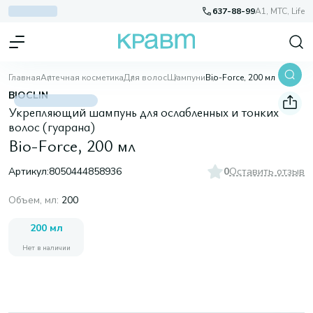
637-88-99
A1, МТС, Life
Главная
Аптечная косметика
Для волос
Шампуни
Bio-Force, 200 мл
BIOCLIN
Укрепляющий шампунь для ослабленных и тонких
волос (гуарана)
Bio-Force, 200 мл
Артикул:
8050444858936
0
Оставить отзыв
Объем, мл
:
200
200 мл
Нет в наличии