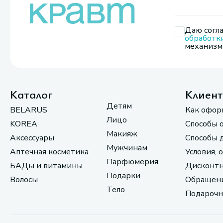
Даю согла
обработк
механизмо
Каталог
Клиен
Детям
BELARUS
Как офор
Лицо
KOREA
Способы 
Макияж
Аксессуары
Способы 
Мужчинам
Аптечная косметика
Условия, 
Парфюмерия
БАДы и витамины
Дисконтн
Подарки
Волосы
Обращени
Тело
Подарочн