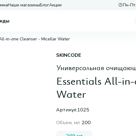
амма
Наши магазины
Блог
Акции
Пн-Пт:
нды
All-in-one Cleanser - Micellar Water
SKINCODE
Универсальная очищающа
Essentials All-in
Water
Артикул:
1025
Объем, мл
:
200