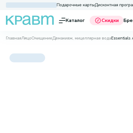
Подарочные карты
Дисконтная прогр
Каталог
Скидки
Бре
Главная
Лицо
Очищение
Демакияж, мицеллярная вода
Essentials 