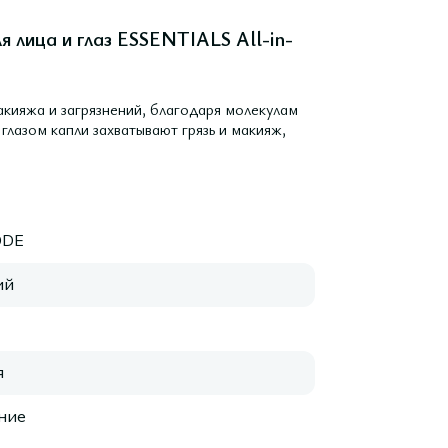
 лица и глаз ESSENTIALS All-in-
акияжа и загрязнений, благодаря молекулам
лазом капли захватывают грязь и макияж,
ODE
ий
я
ние