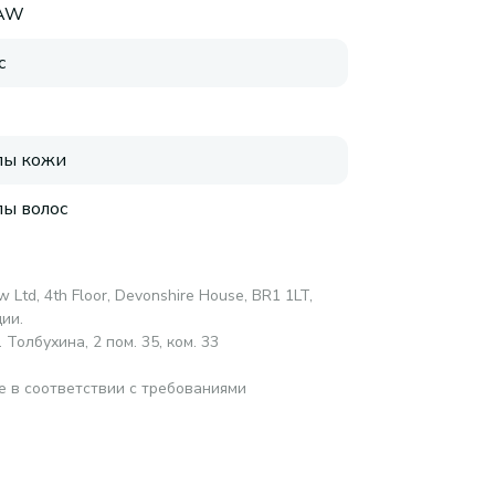
AW
с
пы кожи
пы волос
 Ltd, 4th Floor, Devonshire House, BR1 1LT,
ии.
Толбухина, 2 пом. 35, ком. 33
е в соответствии с требованиями