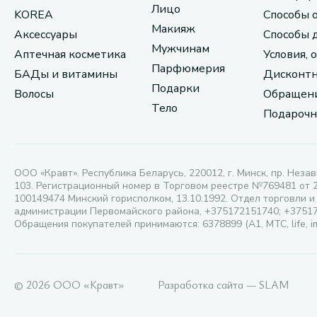
Лицо
KOREA
Способы 
Макияж
Аксессуары
Способы 
Мужчинам
Аптечная косметика
Условия, 
Парфюмерия
БАДы и витамины
Дисконтн
Подарки
Волосы
Обращени
Тело
Подарочн
ООО «Кравт». Республика Беларусь, 220012, г. Минск, пр. Незав
103. Регистрационный номер в Торговом реестре №769481 от 
100149474 Минский горисполком, 13.10.1992. Отдел торговли и
администрации Первомайского района, +375172151740; +3751
Обращения покупателей принимаются: 6378899 (А1, МТС, life, i
© 2026 ООО «Кравт»
Разработка сайта — SLAM