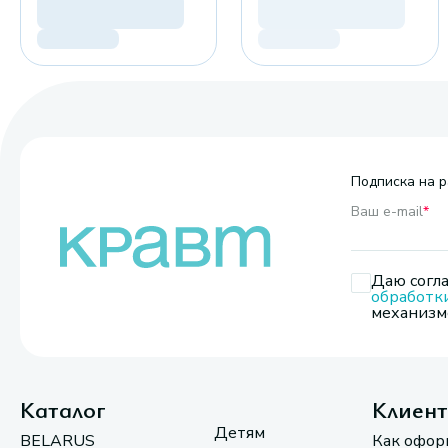
Подписка на р
Ваш e-mail
*
Даю согла
обработк
механизмо
Каталог
Клиен
Детям
BELARUS
Как офор