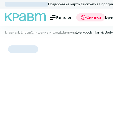
Подарочные карты
Дисконтная прогр
Каталог
Скидки
Бре
Главная
Волосы
Очищение и уход
Шампуни
Everybody Hair & Bod