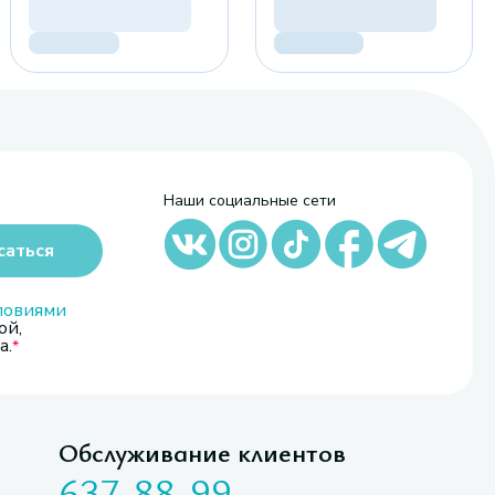
Наши социальные сети
саться
ловиями
ой,
а.
Обслуживание клиентов
637-88-99