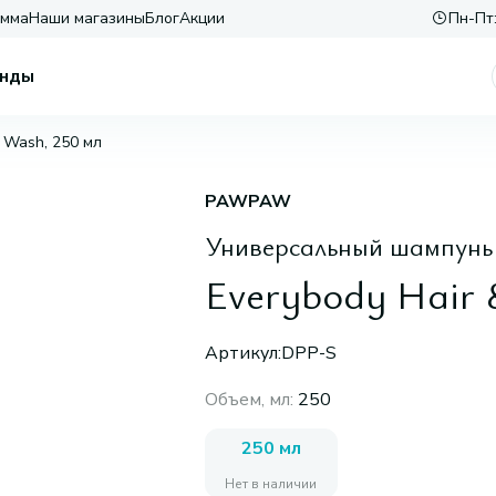
амма
Наши магазины
Блог
Акции
Пн-Пт:
нды
y Wash, 250 мл
PAWPAW
Универсальный шампунь 
Everybody Hair 
Артикул:
DPP-S
Объем, мл
:
250
250 мл
Нет в наличии