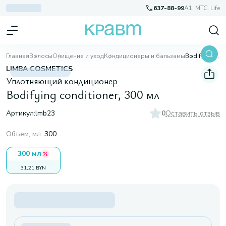
637-88-99
A1, МТС, Life
Главная
Волосы
Очищение и уход
Кондиционеры и бальзамы
Bodifying conditioner, 300 мл
LIMBA COSMETICS
Уплотняющий кондиционер
Bodifying conditioner, 300 мл
Артикул:
lmb23
0
Оставить отзыв
Объем, мл
:
300
300 мл
31,21 BYN