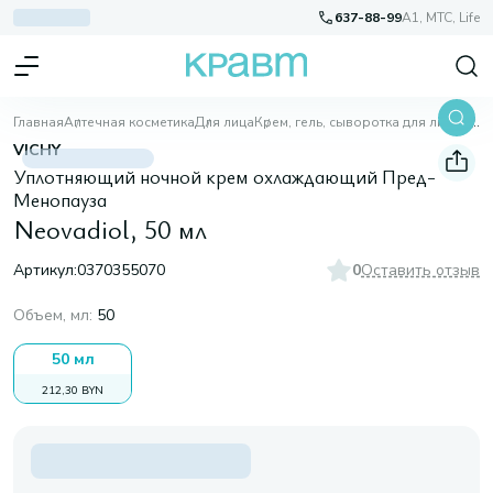
637-88-99
A1, МТС, Life
Главная
Аптечная косметика
Для лица
Крем, гель, сыворотка для лица
Neovadiol, 50 мл
VICHY
Уплотняющий ночной крем охлаждающий Пред-
Менопауза
Neovadiol, 50 мл
Артикул:
0370355070
0
Оставить отзыв
Объем, мл
:
50
50 мл
212,30 BYN