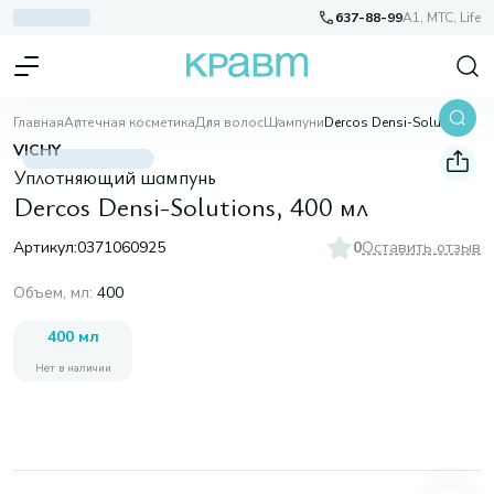
637-88-99
A1, МТС, Life
Главная
Аптечная косметика
Для волос
Шампуни
Dercos Densi-Solutions, 400 мл
VICHY
Уплотняющий шампунь
Dercos Densi-Solutions, 400 мл
Артикул:
0371060925
0
Оставить отзыв
Объем, мл
:
400
400 мл
Нет в наличии