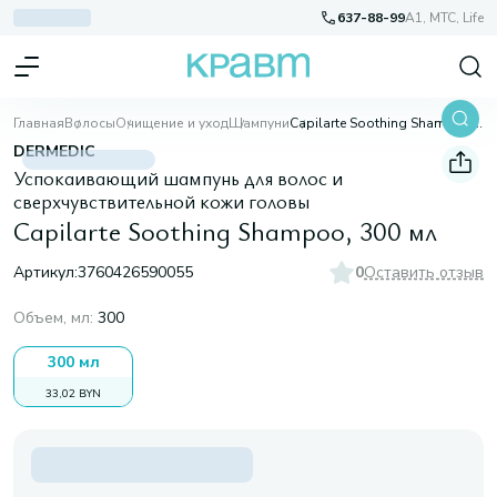
637-88-99
A1, МТС, Life
Главная
Волосы
Очищение и уход
Шампуни
Capilarte Soothing Shampoo, 300 мл
DERMEDIC
Успокаивающий шампунь для волос и
сверхчувствительной кожи головы
Capilarte Soothing Shampoo, 300 мл
Артикул:
3760426590055
0
Оставить отзыв
Объем, мл
:
300
300 мл
33,02 BYN