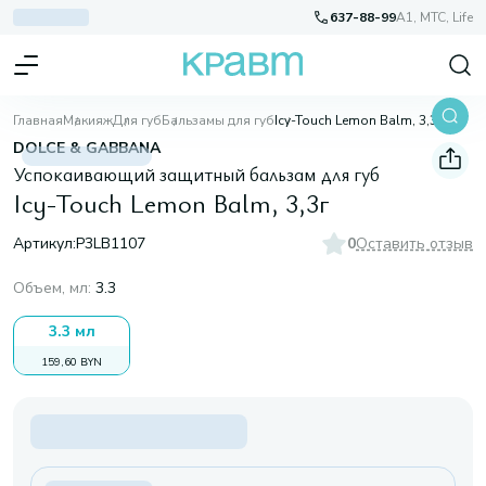
637-88-99
A1, МТС, Life
Главная
Макияж
Для губ
Бальзамы для губ
Icy-Touch Lemon Balm, 3,3г
DOLCE & GABBANA
Успокаивающий защитный бальзам для губ
Icy-Touch Lemon Balm, 3,3г
Артикул:
P3LB1107
0
Оставить отзыв
Объем, мл
:
3.3
3.3 мл
159,60 BYN