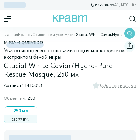
637-88-99
A1, МТС, Life
Главная
Волосы
Очищение и уход
Маски
Glacial White Caviar/Hydra-Pure Rescue Masque, 250 мл
MIRIAM QUEVEDO
Увлажняющая восстанавливающая маска для волос с
экстрактом белой икры
Glacial White Caviar/Hydra-Pure
Rescue Masque, 250 мл
Артикул:
11410013
0
Оставить отзыв
Объем, мл
:
250
250 мл
230,77 BYN