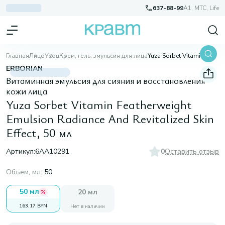
637-88-99
A1, МТС, Life
Главная
Лицо
Уход
Крем, гель, эмульсия для лица
Yuza Sorbet Vitamin Featherweight Emulsion Radiance And Revitalized Skin Effect, 50 мл
ERBORIAN
Витаминная эмульсия для сияния и восстановления
кожи лица
Yuza Sorbet Vitamin Featherweight
Emulsion Radiance And Revitalized Skin
Effect, 50 мл
Артикул:
6AA10291
0
Оставить отзыв
Объем, мл
:
50
50 мл
20 мл
163,17 BYN
Нет в наличии