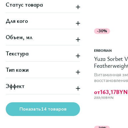
Статус товара
Скидка
Для кого
Женский
-30%
Объем, мл
Унисекс
ERBORIAN
Текстура
Yuza Sorbet 
Гелевая
Featherweigh
Тип кожи
Жидкая
Radiance And 
Витаминная эму
Кремовая
Effect
Все типы кожи
восстановлени
Эффект
Проблемная
от
163,17
BYN
С пигментацией
Восстановление
233,10
BYN
Гладкость
Матовый
Показать
14
товаров
Отшелушивание
Питание
Все варианты