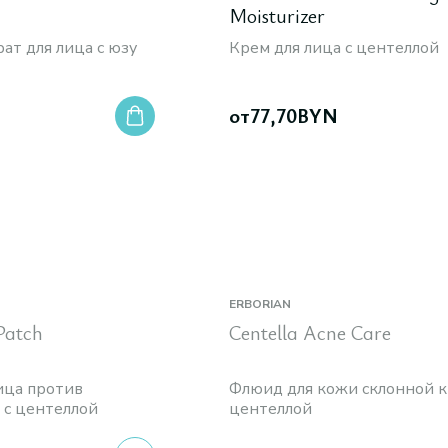
Moisturizer
ат для лица с юзу
Крем для лица c центеллой
от
77,70
BYN
ERBORIAN
Patch
Centella Acne Care
ица против
Флюид для кожи склонной к 
 с центеллой
центеллой