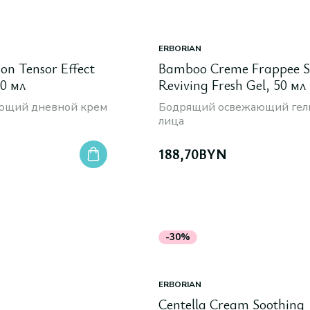
ERBORIAN
ion Tensor Effect
Bamboo Creme Frappee S
0 мл
Reviving Fresh Gel, 50 мл
ющий дневной крем
Бодрящий освежающий гель
лица
188,70
BYN
-30%
ERBORIAN
Centella Cream Soothing