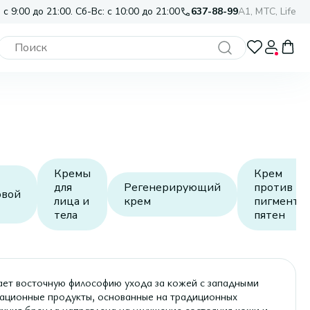
 с 9:00 до 21:00. Сб-Вс: с 10:00 до 21:00
637-88-99
A1, МТС, Life
Кремы
Крем
для
Регенерирующий
против
овой
лица и
крем
пигментн
тела
пятен
ет восточную философию ухода за кожей с западными
вационные продукты, основанные на традиционных