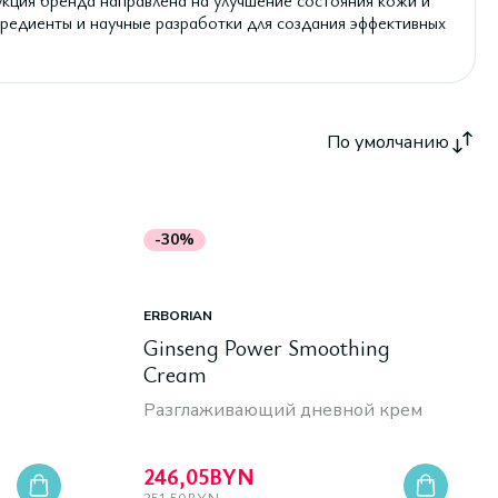
укция бренда направлена на улучшение состояния кожи и
редиенты и научные разработки для создания эффективных
По умолчанию
-30%
ERBORIAN
Ginseng Power Smoothing
Cream
Разглаживающий дневной крем
246,05
BYN
351,50
BYN