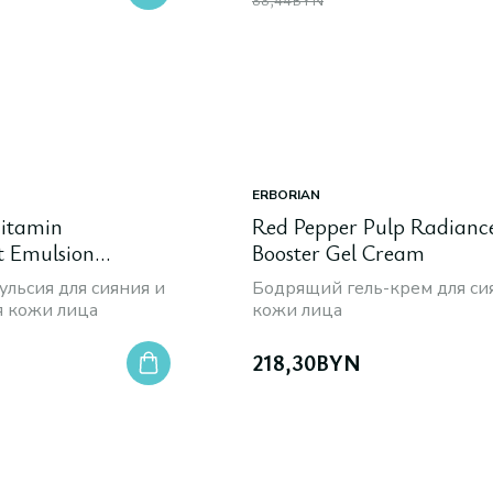
ERBORIAN
Vitamin
Red Pepper Pulp Radianc
t Emulsion
Booster Gel Cream
Revitalized Skin
льсия для сияния и
Бодрящий гель-крем для си
я кожи лица
кожи лица
218,30
BYN