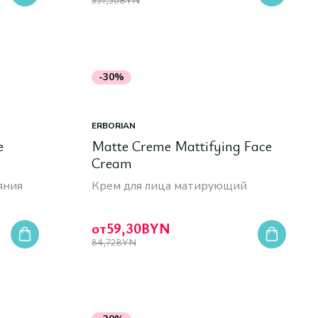
-30%
ERBORIAN
e
Matte Creme Mattifying Face
Cream
яния
Крем для лица матирующий
от
59,30
BYN
84,72
BYN