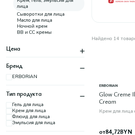
Крем, гель, эмульсия для
лица
Сыворотки для лица
Масло для лица
Ночной крем
BB и CC кремы
Найдено 14 товар
Цена
Бренд
ERBORIAN
ERBORIAN
Тип продукта
Glow Creme I
Cream
Гель для лица
Крем для лица
Крем для лица
Флюид для лица
Эмульсия для лица
от
84,72
BYN