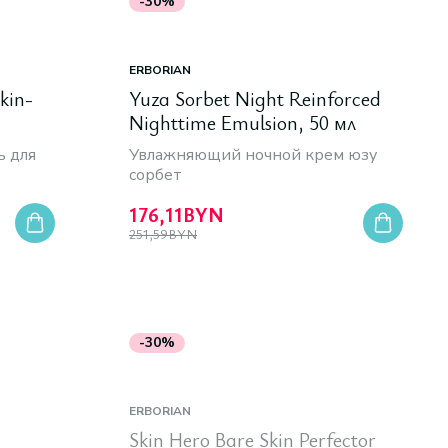
-30%
ERBORIAN
kin-
Yuza Sorbet Night Reinforced
Nighttime Emulsion, 50 мл
 для
Увлажняющий ночной крем юзу
сорбет
176,11
BYN
251,59
BYN
-30%
ERBORIAN
Skin Hero Bare Skin Perfector