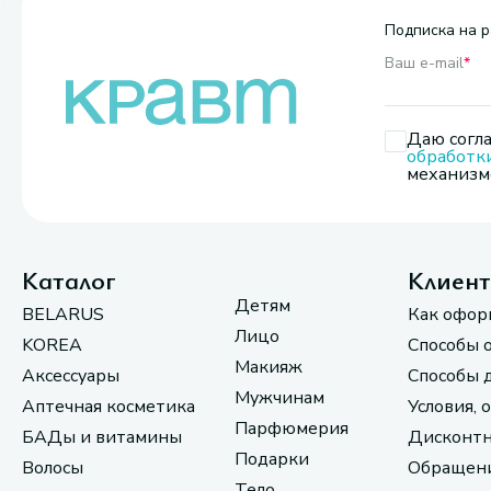
Подписка на р
Ваш e-mail
*
Даю согла
обработк
механизмо
Каталог
Клиен
Детям
BELARUS
Как офор
Лицо
KOREA
Способы 
Макияж
Аксессуары
Способы 
Мужчинам
Аптечная косметика
Условия, 
Парфюмерия
БАДы и витамины
Дисконтн
Подарки
Волосы
Обращени
Тело