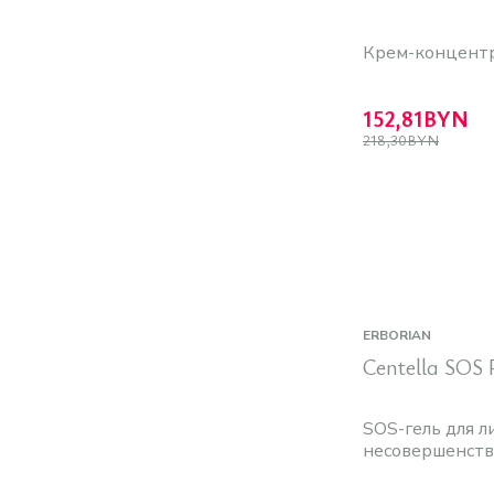
Крем-концентр
152,81
BYN
218,30
BYN
ERBORIAN
Centella SOS 
SOS-гель для л
несовершенств