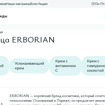
амма
Наши магазины
Блог
Акции
Пн-Пт:
нды
ца
 лица ERBORIAN
Крем с
Крем с
Успокаивающий
ой
витамином
гиалурон
крем
C
кислотой
ERBORIAN — корейский бренд косметики, который сочета
технологиями. Основанный в Париже, он предлагает инно