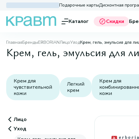
Подарочные карты
Дисконтная прогр
Каталог
Скидки
Бре
Главная
Бренды
ERBORIAN
Лицо
Уход
Крем, гель, эмульсия для ли
Крем, гель, эмульсия для
Крем для
Крем для
Легкий
чувствительной
комбинированн
крем
кожи
кожи
Лицо
Уход