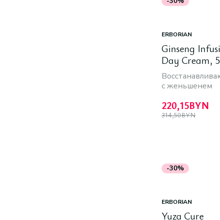
-30%
ERBORIAN
Ginseng Infus
Day Cream, 5
Восстанавлива
с женьшенем
220,15
BYN
314,50
BYN
-30%
ERBORIAN
Yuza Cure