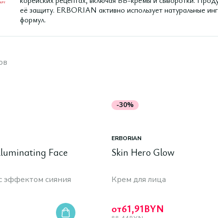
корейских рецептах, включая BB-кремы и сыворотки. Прод
её защиту. ERBORIAN активно использует натуральные инг
формул.
ов
-30%
ERBORIAN
lluminating Face
Skin Hero Glow
 с эффектом сияния
Крем для лица
от
61,91
BYN
88,44
BYN