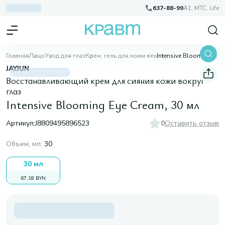
637-88-99
A1, МТС, Life
Главная
Лицо
Уход для глаз
Крем, гель для кожи век
Intensive Blooming Eye Cream, 30 мл
JAYJUN
Восстанавливающий крем для сияния кожи вокруг
глаз
Intensive Blooming Eye Cream, 30 мл
Артикул:
J8809495896523
0
Оставить отзыв
Объем, мл
:
30
30 мл
67,18 BYN