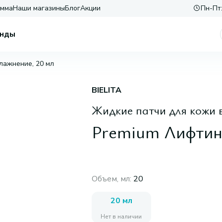
амма
Наши магазины
Блог
Акции
Пн-Пт:
нды
лажнение, 20 мл
BIELITA
Жидкие патчи для кожи в
Premium Лифтинг
Объем, мл
:
20
20 мл
Нет в наличии