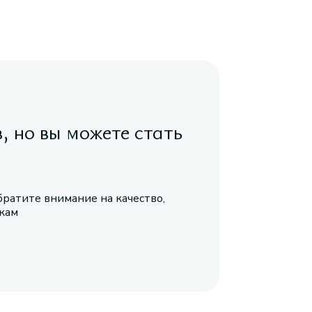
в, но вы можете стать
братите внимание на качество,
икам