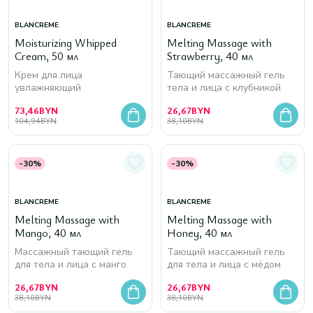
BLANCREME
BLANCREME
Moisturizing Whipped
Melting Massage with
Cream, 50 мл
Strawberry, 40 мл
Крем для лица
Тающий массажный гель
увлажняющий
тела и лица с клубникой
73,46
BYN
26,67
BYN
104,94
BYN
38,10
BYN
-30%
-30%
BLANCREME
BLANCREME
Melting Massage with
Melting Massage with
Mango, 40 мл
Honey, 40 мл
Массажный тающий гель
Тающий массажный гель
для тела и лица с манго
для тела и лица с мёдом
26,67
BYN
26,67
BYN
38,10
BYN
38,10
BYN