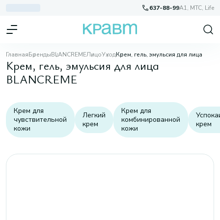
637-88-99
A1, МТС, Life
Главная
Бренды
BLANCREME
Лицо
Уход
Крем, гель, эмульсия для лица
Крем, гель, эмульсия для лица
BLANCREME
Крем для
Крем для
Легкий
Успок
чувствительной
комбинированной
крем
крем
кожи
кожи