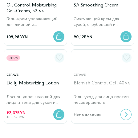
Oil Control Moisturising
SA Smoothing Cream
Gel-Cream, 52 мл
Гель-крем увлажняющий
Смягчающий крем для
для жирной и
сухой, огрубевшей и
комбинированной кожи
неровной кожи
лица
109,98
BYN
90,12
BYN
-15%
CERAVE
CERAVE
Daily Moisturizing Lotion
Blemish Control Gel, 40мл
Лосьон увлажняющий для
Гель-уход для лица против
лица и тела для сухой и
несовершенств
очень сухой кожи
92,37
BYN
Нет в наличии
108,67
BYN