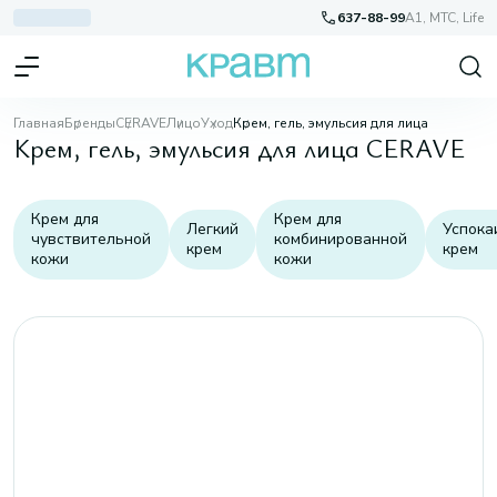
637-88-99
A1, МТС, Life
Главная
Бренды
CERAVE
Лицо
Уход
Крем, гель, эмульсия для лица
Крем, гель, эмульсия для лица CERAVE
Крем для
Крем для
Легкий
Успок
чувствительной
комбинированной
крем
крем
кожи
кожи