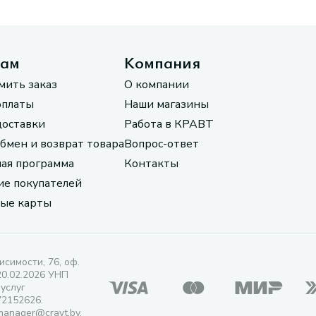
там
Компания
мить заказ
О компании
оплаты
Наши магазины
доставки
Работа в КРАВТ
обмен и возврат товара
Вопрос-ответ
ая программа
Контакты
е покупателей
ые карты
исимости, 76, оф.
20.02.2026 УНП
 услуг
72152626.
manager@cravt.by.