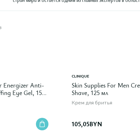
стран мира и остаётся одним из главных экспертов в облас
в
CLINIQUE
 Energizer Anti-
Skin Supplies For Men C
fing Eye Gel, 15
Shave, 125 мл
Крем для бритья
105,05
BYN