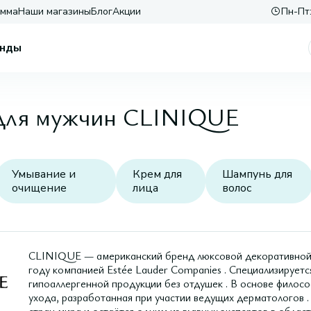
амма
Наши магазины
Блог
Акции
Пн-Пт:
нды
 для мужчин CLINIQUE
Умывание и
Крем для
Шампунь для
очищение
лица
волос
CLINIQUE — американский бренд люксовой декоративной к
году компанией Estée Lauder Companies . Специализируетс
гипоаллергенной продукции без отдушек . В основе филос
ухода, разработанная при участии ведущих дерматологов 