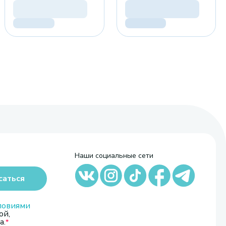
Наши социальные сети
саться
ловиями
ой,
а.