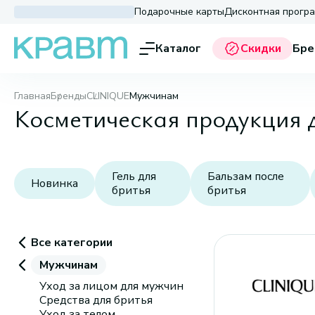
Подарочные карты
Дисконтная прогр
Каталог
Скидки
Бре
Главная
Бренды
CLINIQUE
Мужчинам
Косметическая продукция
Гель для
Бальзам после
Новинка
бритья
бритья
Все категории
Мужчинам
Уход за лицом для мужчин
Средства для бритья
Уход за телом