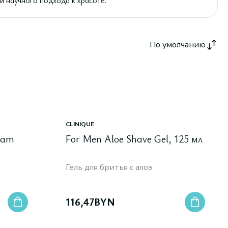
ти научного подхода к красоте.
По умолчанию
CLINIQUE
ream
For Men Aloe Shave Gel, 125 мл
Гель для бритья с алоэ
116,47
BYN