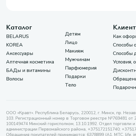
Каталог
Клиен
Детям
BELARUS
Как офор
Лицо
KOREA
Способы 
Макияж
Аксессуары
Способы 
Мужчинам
Аптечная косметика
Условия, 
Парфюмерия
БАДы и витамины
Дисконтн
Подарки
Волосы
Обращени
Тело
Подарочн
ООО «Кравт». Республика Беларусь, 220012, г. Минск, пр. Незав
103. Регистрационный номер в Торговом реестре №769481 от 
100149474 Минский горисполком, 13.10.1992. Отдел торговли и
администрации Первомайского района, +375172151740; +3751
Обращения покупателей принимаются: 6378899 (А1, МТС, life, i