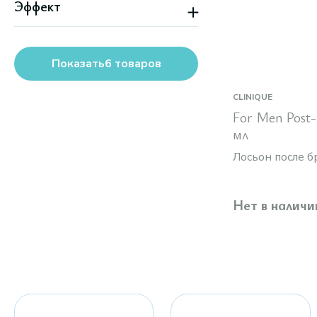
Эффект
Защита
Увлажнение
Успокаивающий
Показать
6
товаров
CLINIQUE
For Men Post-
мл
Лосьон после б
Нет в наличи