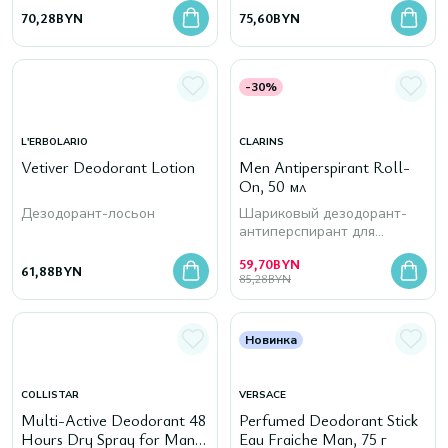
70,28
BYN
75,60
BYN
-30%
L'ERBOLARIO
CLARINS
Vetiver Deodorant Lotion
Men Antiperspirant Roll-
On, 50 мл
Дезодорант-лосьон
Шариковый дезодорант-
антиперспирант для
мужчин
59,70
BYN
61,88
BYN
85,28
BYN
Новинка
COLLISTAR
VERSACE
Multi-Active Deodorant 48
Perfumed Deodorant Stick
Hours Dry Spray for Man,
Eau Fraiche Man, 75 г