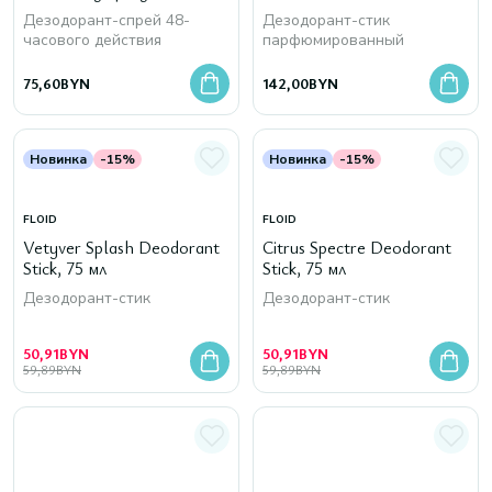
125 мл
Дезодорант-спрей 48-
Дезодорант-стик
часового действия
парфюмированный
75,60
BYN
142,00
BYN
Новинка
-15%
Новинка
-15%
FLOID
FLOID
Vetyver Splash Deodorant
Citrus Spectre Deodorant
Stick, 75 мл
Stick, 75 мл
Дезодорант-стик
Дезодорант-стик
50,91
BYN
50,91
BYN
59,89
BYN
59,89
BYN