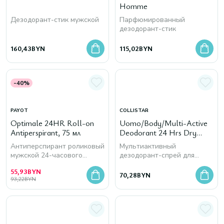
Homme
Дезодорант-стик мужской
Парфюмированный
дезодорант-стик
160,43
BYN
115,02
BYN
-40%
PAYOT
COLLISTAR
Optimale 24HR Roll-on
Uomo/Body/Multi-Active
Antiperspirant, 75 мл
Deodorant 24 Hrs Dry
Spray, 125 мл
Антиперспирант роликовый
Мультиактивный
мужской 24-часового
дезодорант-спрей для
действия
мужчин 24-часового
55,93
BYN
действия
70,28
BYN
93,22
BYN