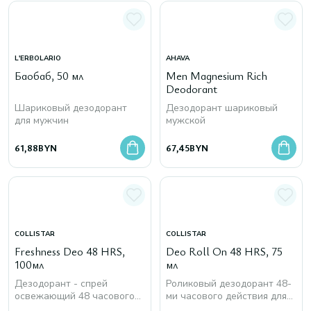
L'ERBOLARIO
AHAVA
Баобаб, 50 мл
Men Magnesium Rich
Deodorant
Шариковый дезодорант
Дезодорант шариковый
для мужчин
мужской
61,88
BYN
67,45
BYN
COLLISTAR
COLLISTAR
Freshness Deo 48 HRS,
Deo Roll On 48 HRS, 75
100мл
мл
Дезодорант - спрей
Роликовый дезодорант 48-
освежающий 48 часового
ми часового действия для
действия для мужчин
мужчин