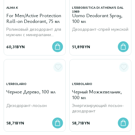
ALMA K
L'ERBORISTICA DI ATHENA'S DAL
1969
For Men/Active Protection
Uomo Deodorant Spray,
Roll-on Deodorant, 75 мл
100 мл
Роликовый дезодорант для
Дезодорант-спрей мужской
мужчин с минералами
мёртвого моря
60,31
BYN
51,89
BYN
L'ERBOLARIO
L'ERBOLARIO
Черное Дерево, 100 мл
Черный Можжевельник,
100 мл
Дезодорант-лосьон
Энергизирующий лосьон-
дезодорант
58,71
BYN
58,71
BYN