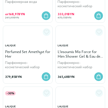
Парфюмерная вода
Парфюмерно-
косметический набор
от
168,97
BYN
333,01
BYN
241,39
BYN
475,73
BYN
LALIQUE
LALIQUE
Perfumed Set Amethyst for
L’insoumis Ma Force for
Her
Him Shower Gel & Eau de
Toilette
Парфюмерно-
Парфюмерно-
косметический набор
косметический набор
379,85
BYN
365,68
BYN
-30%
LALIQUE
LALIQUE