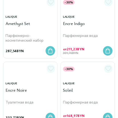
-30%
LALIQUE
LALIQUE
Amethyst Set
Encre Indigo
Парфюмерно-
Парфюмерная вода
косметический набор
от
211,23
BYN
287,54
BYN
301,76
BYN
-30%
LALIQUE
LALIQUE
Encre Noire
Soleil
Туалетная вода
Парфюмерная вода
от
168,97
BYN
333,72
BYN