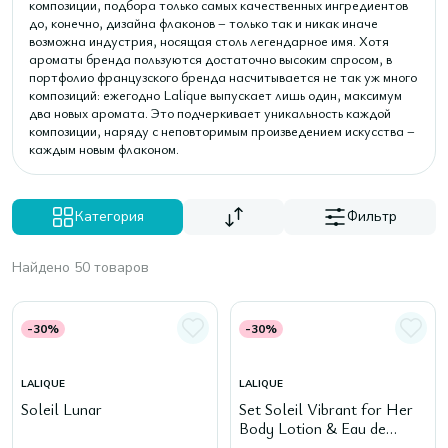
композиции, подбора только самых качественных ингредиентов
до, конечно, дизайна флаконов – только так и никак иначе
возможна индустрия, носящая столь легендарное имя. Хотя
ароматы бренда пользуются достаточно высоким спросом, в
портфолио французского бренда насчитывается не так уж много
композиций: ежегодно Lalique выпускает лишь один, максимум
два новых аромата. Это подчеркивает уникальность каждой
композиции, наряду с неповторимым произведением искусства –
каждым новым флаконом.
Категория
Фильтр
Найдено 50 товаров
-30%
-30%
LALIQUE
LALIQUE
Soleil Lunar
Set Soleil Vibrant for Her
Body Lotion & Eau de
Parfum