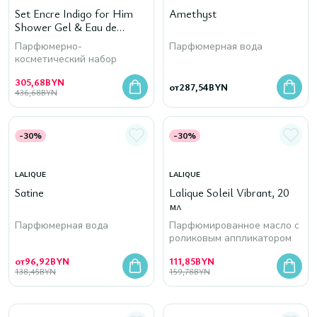
Set Encre Indigo for Him
Amethyst
Shower Gel & Eau de
Parfum
Парфюмерно-
Парфюмерная вода
косметический набор
305,68
BYN
от
287,54
BYN
436,68
BYN
-30%
-30%
LALIQUE
LALIQUE
Satine
Lalique Soleil Vibrant, 20
мл
Парфюмерная вода
Парфюмированное масло с
роликовым аппликатором
от
96,92
BYN
111,85
BYN
138,45
BYN
159,78
BYN