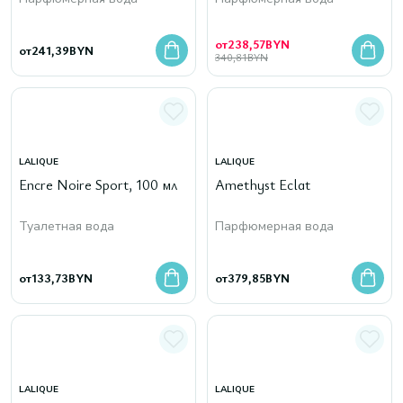
от
238,57
BYN
от
241,39
BYN
340,81
BYN
LALIQUE
LALIQUE
Encre Noire Sport, 100 мл
Amethyst Eclat
Туалетная вода
Парфюмерная вода
от
133,73
BYN
от
379,85
BYN
LALIQUE
LALIQUE