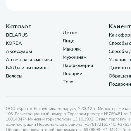
Каталог
Клиен
Детям
BELARUS
Как офор
Лицо
KOREA
Способы 
Макияж
Аксессуары
Способы 
Мужчинам
Аптечная косметика
Условия, 
Парфюмерия
БАДы и витамины
Дисконтн
Подарки
Волосы
Обращени
Тело
Подарочн
ООО «Кравт». Республика Беларусь, 220012, г. Минск, пр. Незав
103. Регистрационный номер в Торговом реестре №769481 от 
100149474 Минский горисполком, 13.10.1992. Отдел торговли и
администрации Первомайского района, +375172151740; +3751
Обращения покупателей принимаются: 6378899 (А1, МТС, life, i