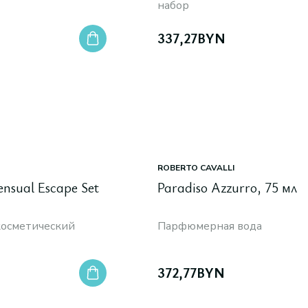
набор
337,27
BYN
ROBERTO CAVALLI
ensual Escape Set
Paradiso Azzurro, 75 мл
осметический
Парфюмерная вода
372,77
BYN