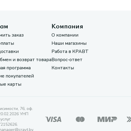
там
Компания
мить заказ
О компании
оплаты
Наши магазины
доставки
Работа в КРАВТ
обмен и возврат товара
Вопрос-ответ
ая программа
Контакты
е покупателей
ые карты
исимости, 76, оф.
20.02.2026 УНП
 услуг
72152626.
manager@cravt.by.