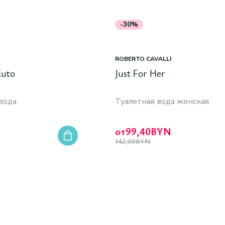
-30%
ROBERTO CAVALLI
luto
Just For Her
вода
Туалетная вода женская
от
99,40
BYN
N
142,00
BYN