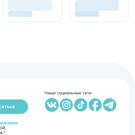
Наши социальные сети
саться
ловиями
ой,
а.