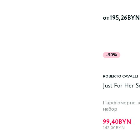
от
195,26
BYN
-30%
ROBERTO CAVALLI
Just For Her S
Парфюмерно-к
набор
99,40
BYN
142,00
BYN