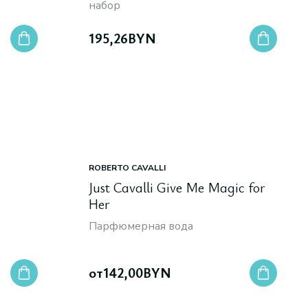
набор
195,26
BYN
ROBERTO CAVALLI
Just Cavalli Give Me Magic for
Her
Парфюмерная вода
от
142,00
BYN