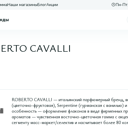
амма
Наши магазины
Блог
Акции
Пн-Пт:
нды
BERTO CAVALLI
ROBERTO CAVALLI — итальянский парфюмерный бренд, вып
(цветочно-фруктовая), Serpentine (гурманская с ванилью) и 
особенность — оформление флаконов в виде фирменных при
ароматов — чувственная восточно-цветочная гамма с акцен
сегменту масс-маркет/селектив и насчитывает более 80 ко