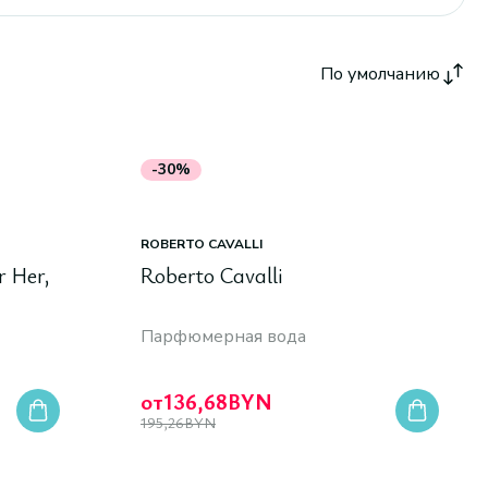
По умолчанию
-30%
ROBERTO CAVALLI
r Her,
Roberto Cavalli
Парфюмерная вода
от
136,68
BYN
195,26
BYN