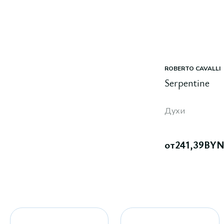
ROBERTO CAVALLI
Serpentine
Духи
от
241,39
BY