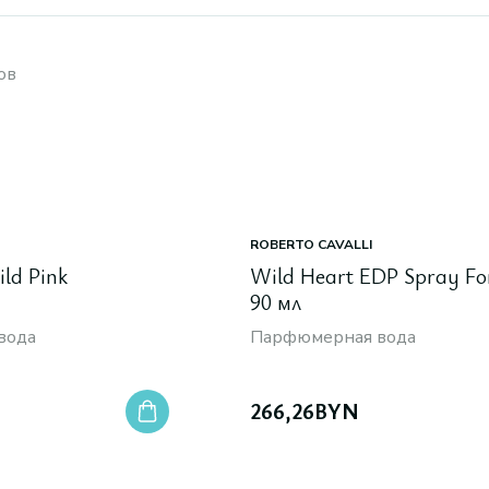
ов
ROBERTO CAVALLI
ild Pink
Wild Heart EDP Spray Fo
90 мл
вода
Парфюмерная вода
N
266,26
BYN