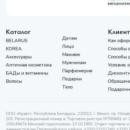
механизмо
Каталог
Клиен
Детям
BELARUS
Как офор
Лицо
KOREA
Способы 
Макияж
Аксессуары
Способы 
Мужчинам
Аптечная косметика
Условия, 
Парфюмерия
БАДы и витамины
Дисконтн
Подарки
Волосы
Обращени
Тело
Подарочн
ООО «Кравт». Республика Беларусь, 220012, г. Минск, пр. Незав
103. Регистрационный номер в Торговом реестре №769481 от 
100149474 Минский горисполком, 13.10.1992. Отдел торговли и
администрации Первомайского района, +375172151740; +3751