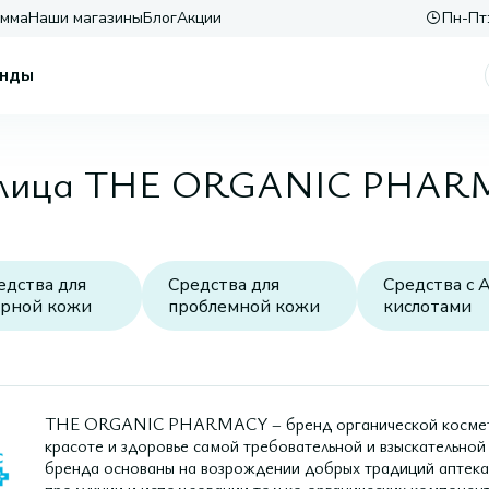
амма
Наши магазины
Блог
Акции
Пн-Пт:
нды
я лица THE ORGANIC PHA
едства для
Средства для
Средства с 
рной кожи
проблемной кожи
кислотами
THE ORGANIC PHARMACY – бренд органической косметики
красоте и здоровье самой требовательной и взыскательной
бренда основаны на возрождении добрых традиций аптека