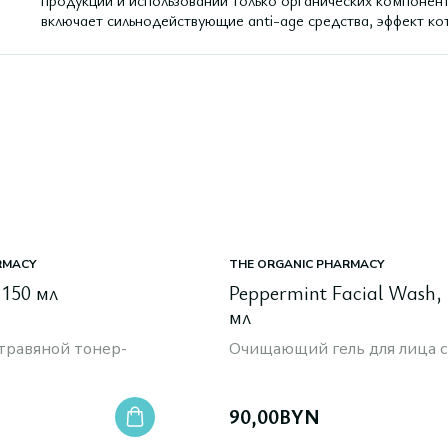
продукции и использовании только органических компонен
включает сильнодействующие anti-age средства, эффект ко
RMACY
THE ORGANIC PHARMACY
 150 мл
Peppermint Facial Wash,
мл
равяной тонер-
Очищающий гель для лица с
90,00
BYN