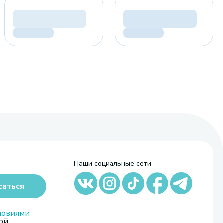
Наши социальные сети
саться
ловиями
ой,