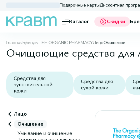
Подарочные карты
Дисконтная прогр
Каталог
Скидки
Бре
Главная
Бренды
THE ORGANIC PHARMACY
Лицо
Очищение
Очищающие средства дл
Средства для
Средства для
Ср
чувствительной
сухой кожи
жи
кожи
Лицо
Очищение
Умывание и очищение
Тоники, лосьоны для лица