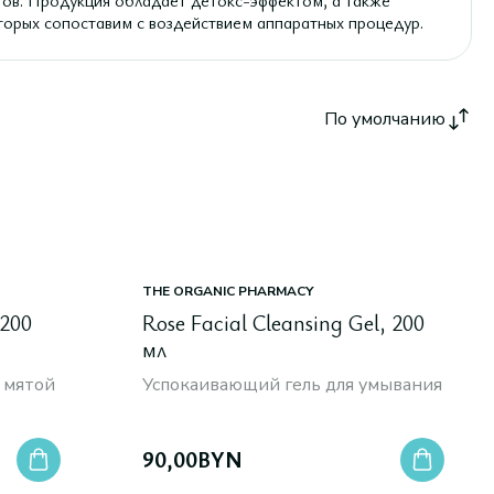
тов. Продукция обладает детокс-эффектом, а также
торых сопоставим с воздействием аппаратных процедур.
По умолчанию
THE ORGANIC PHARMACY
 200
Rose Facial Cleansing Gel, 200
мл
 мятой
Успокаивающий гель для умывания
90,00
BYN