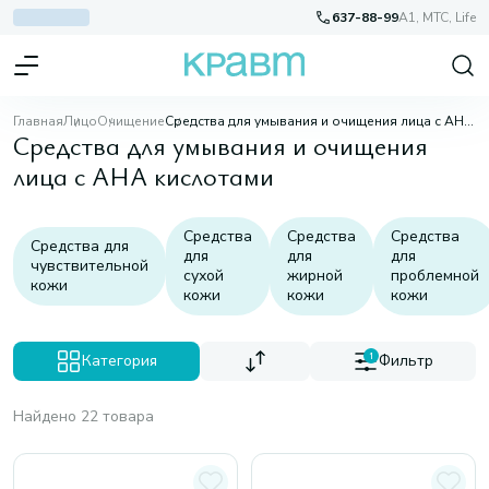
637-88-99
A1, МТС, Life
Главная
Лицо
Очищение
Средства для умывания и очищения лица с AHA кислотами
Средства для умывания и очищения
лица с AHA кислотами
Средства
Средства
Средства
Средства для
для
для
для
чувствительной
сухой
жирной
проблемной
кожи
кожи
кожи
кожи
Категория
1
Фильтр
Найдено 22 товара