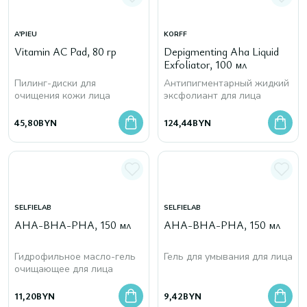
A'PIEU
KORFF
Vitamin AC Pad, 80 гр
Depigmenting Aha Liquid
Exfoliator, 100 мл
Пилинг-диски для
Антипигментарный жидкий
очищения кожи лица
эксфолиант для лица
45,80
BYN
124,44
BYN
SELFIELAB
SELFIELAB
AHA-BHA-PHA, 150 мл
AHA-BHA-PHA, 150 мл
Гидрофильное масло-гель
Гель для умывания для лица
очищающее для лица
11,20
BYN
9,42
BYN