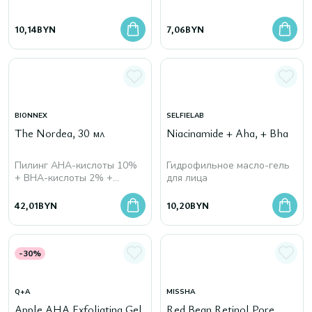
10,14
BYN
7,06
BYN
BIONNEX
SELFIELAB
The Nordea, 30 мл
Niacinamide + Aha, + Bha
Пилинг AHA-кислоты 10%
Гидрофильное масло-гель
+ BHA-кислоты 2% +
для лица
Брусника для нормальной,
комбинированной и жирной
42,01
BYN
10,20
BYN
кожи
-30%
Q+A
MISSHA
Apple AHA Exfoliating Gel,
Red Bean Retinol Pore