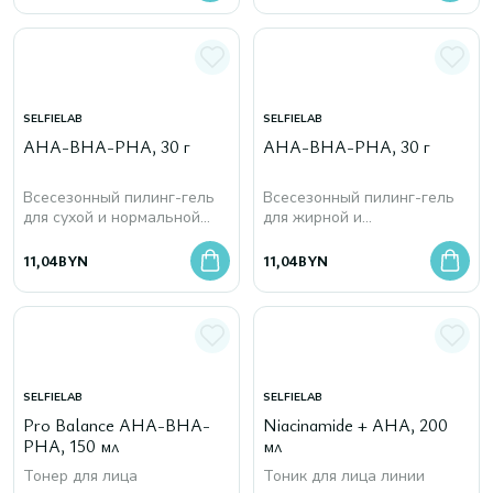
SELFIELAB
SELFIELAB
AHA-BHA-PHA, 30 г
AHA-BHA-PHA, 30 г
Всесезонный пилинг-гель
Всесезонный пилинг-гель
для сухой и нормальной
для жирной и
кожи лица обновляющий
комбинированной кожи
лица отшелушивающий
11,04
BYN
11,04
BYN
SELFIELAB
SELFIELAB
Pro Balance AHA-BHA-
Niacinamide + AHA, 200
PHA, 150 мл
мл
Тонер для лица
Тоник для лица линии