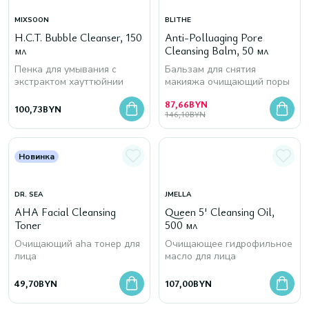
MIXSOON
BLITHE
H.C.T. Bubble Cleanser, 150
Anti-Polluaging Pore
мл
Cleansing Balm, 50 мл
Пенка для умывания с
Бальзам для снятия
экстрактом хауттюйнии
макияжа очищающий поры
87,66
BYN
100,73
BYN
146,10
BYN
Новинка
DR. SEA
JMELLA
AHA Facial Cleansing
Queen 5' Cleansing Oil,
Toner
500 мл
Очищающий aha тонер для
Очищающее гидрофильное
лица
масло для лица
49,70
BYN
107,00
BYN