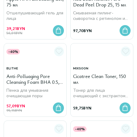
75 мл
Dead Peel Drop 25, 15 мл
Отшелушивающий гель для
Смываемая пилинг-
лица
сыворотка с ретинолом и
кислотами
39,21
BYN
97,70
BYN
56,01
BYN
-40%
BLITHE
MIXSOON
Anti-Polluaging Pore
Cicatree Clean Toner, 150
Cleansing Foam BHA 0.5,
мл
150 мл
Пенка для умывания
Тонер для лица
очищающая поры
очищающий с экстрактом
центеллы
57,09
BYN
59,75
BYN
95,15
BYN
-40%