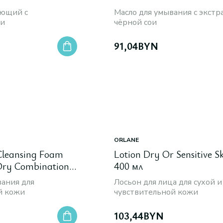
яющий с
Масло для умывания с экстр
ми
чёрной сои
91,04
BYN
ORLANE
Cleansing Foam
Lotion Dry Or Sensitive Sk
Dry Combination,
400 мл
вания для
Лосьон для лица для сухой и
й кожи
чувствительной кожи
103,44
BYN