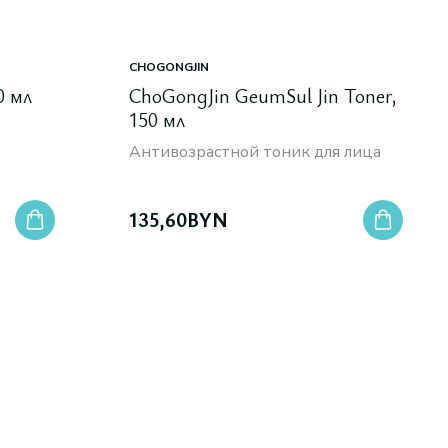
CHOGONGJIN
0 мл
ChoGongJin GeumSul Jin Toner,
150 мл
Антивозрастной тоник для лица
135,60
BYN