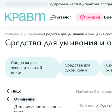
Подарочные карты
Дисконтная прогр
Каталог
Скидки
Бре
Главная
Лицо
Очищение
Средства для умывания и очищения сух
Средства для умывания и 
Средства для
Средства для
Ср
чувствительной
сухой кожи
жи
кожи
Лицо
Найдено 95 товар
Очищение
Тип кожи
:
Сухая
Демакияж, мицеллярная
вода