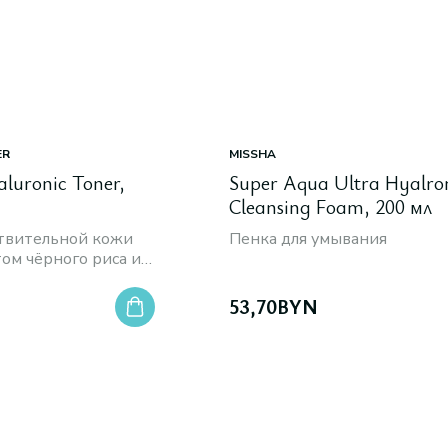
ER
MISSHA
aluronic Toner,
Super Aqua Ultra Hyalro
Cleansing Foam, 200 мл
ствительной кожи
Пенка для умывания
том чёрного риса и
кислотой
53,70
BYN