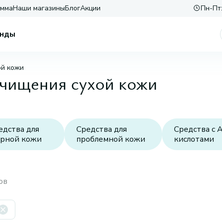
амма
Наши магазины
Блог
Акции
Пн-Пт:
нды
ой кожи
очищения сухой кожи
едства для
Средства для
Средства с 
рной кожи
проблемной кожи
кислотами
ов