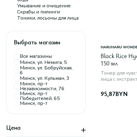
Умывание и очищение
Скрабы и пилинги
Тоники, лосьоны для лица
Выбрать магазин
HARUHARU WOND
Black Rice Hy
Все магазины
Минск, ул. Немига, 5
150 мл
Минск, ул. Бобруйская,
6
Тонер для чув
Минск, ул. Кульман, 3
лица с экстрак
Минск, пр-т
гиалуроновой 
Независимости, 76
95,87
BYN
Минск, пр-т
Победителей, 65
Минск, пр-т
Дзержинского, 104,
пав. 110
Минск, ТРЦ
«Экспобел»,
Цена
пересечение ул.
Мирошниченко и