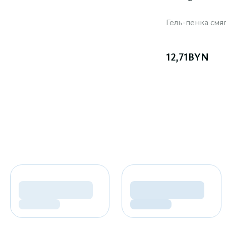
Гель-пенка см
12,71
BYN