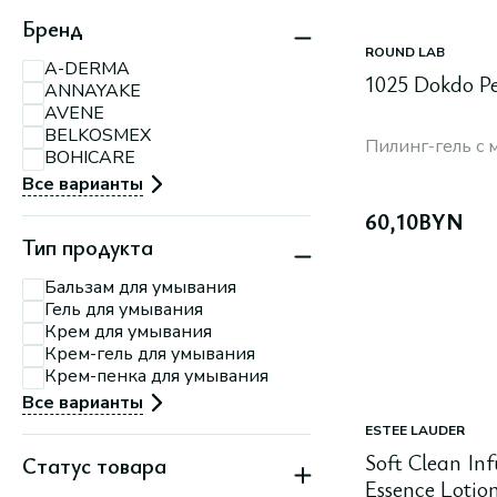
МКАД
Минск, пр-т
Бренд
Партизанский, 150А
Минск, пр-т
ROUND LAB
A-DERMA
Партизанский, 79
1025 Dokdo Pe
ANNAYAKE
Минск, ул.
П.Мстиславца, 11
AVENE
Минск, ул. Притыцкого,
BELKOSMEX
156
Пилинг-гель с 
BOHICARE
Минск, ул. Тимирязева,
74 А
Все варианты
60,10
BYN
Тип продукта
Бальзам для умывания
Гель для умывания
Крем для умывания
Крем-гель для умывания
Крем-пенка для умывания
Все варианты
ESTEE LAUDER
Soft Clean In
Статус товара
Essence Loti