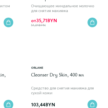
актом
Очищающее миндальное молочко
для снятия макияжа
от
35,71
BYN
51,01
BYN
ORLANE
in,
Cleanser Dry Skin, 400 мл
Средство для снятия макияжа для
сухой кожи
103,44
BYN