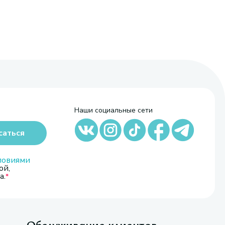
Наши социальные сети
саться
ловиями
ой,
а.
Обслуживание клиентов