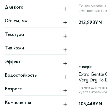
Новинка
Waterlily
Тоник увлажн
Для кого
Скидка
аминокислота
Женский
Объем, мл
Мужской
212,99
BYN
Унисекс
Текстура
Гелевая
Тип кожи
Жидкая
Кремовая
Атопичная
Масло
Эффект
Все типы кожи
Жирная
CLINIQUE
Антивозрастной
Зрелая
Extra Gentle 
Водостойкость
Восстановление
Комбинированная
Very Dry To 
Гладкость
Все варианты
Нет
Защита
125 мл
Пенка для умы
Возраст
Матовый
чувствительно
Все варианты
18+
Компоненты
105,44
BYN