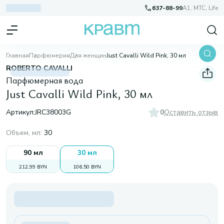
637-88-99
A1, МТС, Life
Главная
Парфюмерия
Для женщин
Just Cavalli Wild Pink, 30 мл
ROBERTO CAVALLI
Парфюмерная вода
Just Cavalli Wild Pink, 30 мл
Артикул:
JRC38003G
0
Оставить отзыв
Объем, мл
:
30
90 мл
30 мл
212,99 BYN
106,50 BYN