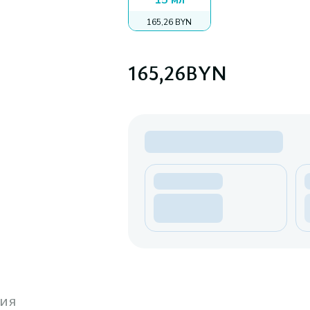
15 мл
165,26 BYN
165,26
BYN
ия