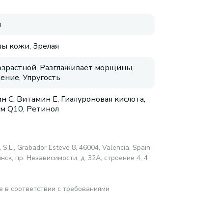
я
пы кожи, Зрелая
зрастной, Разглаживает морщины,
ение, Упругость
н C, Витамин E, Гиалуроновая кислота,
м Q10, Ретинол
 S.L., Grabador Esteve 8, 46004, Valencia, Spain
ск, пр. Независимости, д. 32А, строение 4, 4
е в соответствии с требованиями