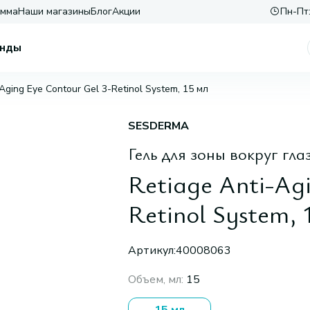
амма
Наши магазины
Блог
Акции
Пн-Пт:
нды
Aging Eye Contour Gel 3-Retinol System, 15 мл
SESDERMA
Гель для зоны вокруг гл
Retiage Anti-Agi
Retinol System, 
Артикул:
40008063
Объем, мл
:
15