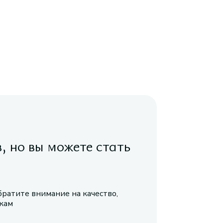
в, но вы можете стать
братите внимание на качество,
икам