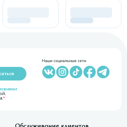
Наши социальные сети
саться
ловиями
ой,
а.
Обслуживание клиентов