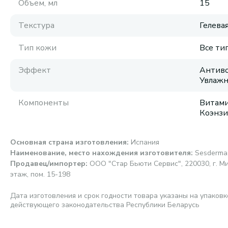
Объем, мл
15
Текстура
Гелева
Тип кожи
Все ти
Эффект
Антиво
Увлажн
Компоненты
Витами
Коэнзи
Основная страна изготовления
:
Испания
Наименование, место нахождения изготовителя
:
Sesderma,
Продавец/импортер
:
ООО "Стар Бьюти Сервис", 220030, г. Мин
этаж, пом. 15-198
Дата изготовления и срок годности товара указаны на упаковк
действующего законодательства Республики Беларусь