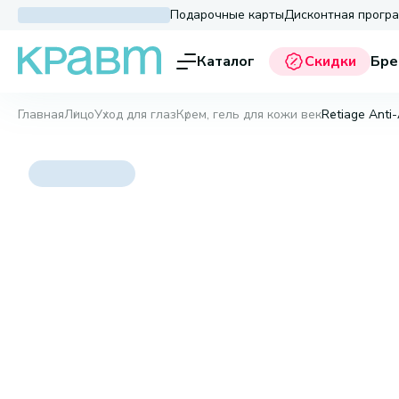
Подарочные карты
Дисконтная прогр
Каталог
Скидки
Бре
Главная
Лицо
Уход для глаз
Крем, гель для кожи век
Retiage Anti-