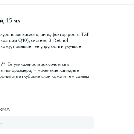
й, 15 мл
алуроновая кислота, цинк, фактор роста TGF
 коэнзим Q10), система 3-Retinol
кожу, повышает ее упругость и улучшает
™. Ее уникальность заключается в
мы наноразмера, – маленькие липидные
оникать в глубокие слои кожи и тем самым
RMA
с