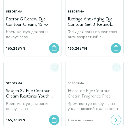
SESDERMA
SESDERMA
Factor G Renew Eye
Retiage Anti-Aging Eye
Contour Cream, 15 мл
Contour Gel 3-Retinol
System, 15 мл
Крем-контур для зоны
Гель для зоны вокруг глаз
вокруг глаз
антивозрастной c
ретинолом
165,26
BYN
165,26
BYN
SESDERMA
SESDERMA
Sesgen 32 Eye Contour
Hidraloe Eye Contour
Cream Restores Youth
Cream Fragrance Free
Signs, 15 мл
Крем-контур для зоны
Крем-контур вокруг глаз
вокруг глаз
увлажняющий с алоэ вера
омолаживающий
165,26
BYN
Нет в наличии