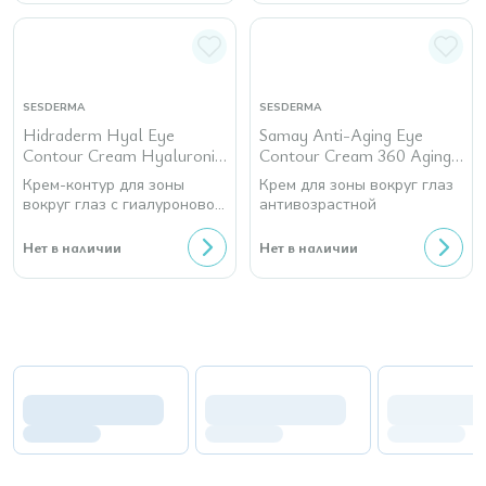
SESDERMA
SESDERMA
Hidraderm Hyal Eye
Samay Anti-Aging Eye
Contour Cream Hyaluronic
Contour Cream 360 Aging
Acid
Care
Крем-контур для зоны
Крем для зоны вокруг глаз
вокруг глаз c гиалуроновой
антивозрастной
кислотой
Нет в наличии
Нет в наличии