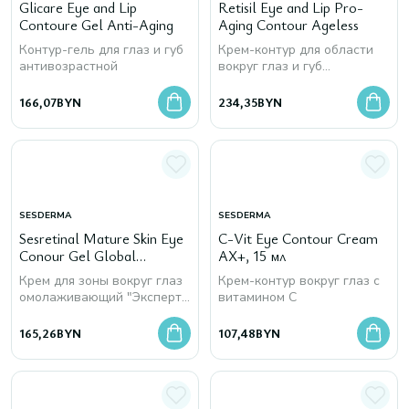
Glicare Eye and Lip
Retisil Eye and Lip Pro-
Contoure Gel Anti-Aging
Aging Contour Ageless
Контур-гель для глаз и губ
Крем-контур для области
антивозрастной
вокруг глаз и губ
антивозрастной
166,07
BYN
234,35
BYN
SESDERMA
SESDERMA
Sesretinal Mature Skin Eye
C-Vit Eye Contour Cream
Conour Gel Global
AX+, 15 мл
Antiaging
Крем для зоны вокруг глаз
Крем-контур вокруг глаз с
омолаживающий "Эксперт
витамином С
времени"
165,26
BYN
107,48
BYN