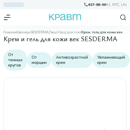
637-88-99
A1, МТС, Life
Главная
Бренды
SESDERMA
Лицо
Уход для глаз
Крем, гель для кожи век
Крем и гель для кожи век SESDERMA
От
От
Антивозрастной
Увлажняющий
темных
морщин
крем
крем
кругов