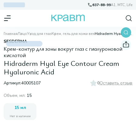
637-88-99
A1, МТС, Life
Главная
Лицо
Уход для глаз
Крем, гель для кожи век
Hidraderm Hyal Eye Contour Cream Hyaluronic Acid
SESDERMA
Крем-контур для зоны вокруг глаз c гиалуроновой
кислотой
Hidraderm Hyal Eye Contour Cream
Hyaluronic Acid
Артикул:
40005107
0
Оставить отзыв
Объем, мл
:
15
15 мл
Нет в наличии