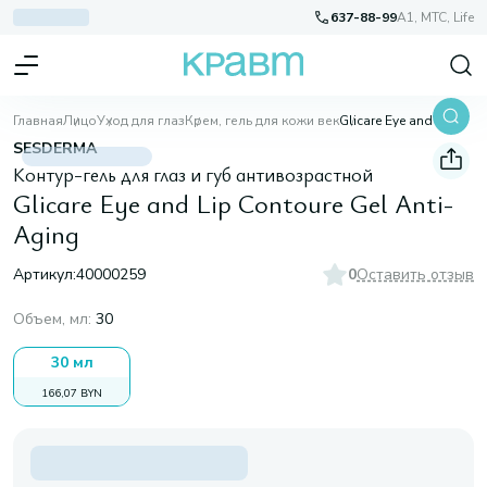
637-88-99
A1, МТС, Life
Главная
Лицо
Уход для глаз
Крем, гель для кожи век
Glicare Eye and Lip Contoure Gel Anti-Aging
SESDERMA
Контур-гель для глаз и губ антивозрастной
Glicare Eye and Lip Contoure Gel Anti-
Aging
Артикул:
40000259
0
Оставить отзыв
Объем, мл
:
30
30 мл
166,07 BYN