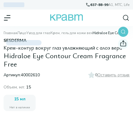
637-88-99
A1, МТС, Life
Главная
Лицо
Уход для глаз
Крем, гель для кожи век
Hidraloe Eye Contour Cream Fragrance Free
SESDERMA
Крем-контур вокруг глаз увлажняющий с алоэ вера
Hidraloe Eye Contour Cream Fragrance
Free
Артикул:
40002610
0
Оставить отзыв
Объем, мл
:
15
15 мл
Нет в наличии