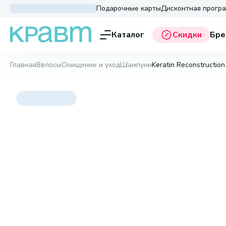
Подарочные карты
Дисконтная прогр
Каталог
Скидки
Бре
Главная
Волосы
Очищение и уход
Шампуни
Keratin Reconstructio