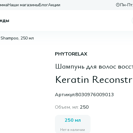
амма
Наши магазины
Блог
Акции
Пн-Пт:
нды
n Shampoo, 250 мл
PHYTORELAX
Шампунь для волос вос
Keratin Reconst
Артикул:
8030976009013
Объем, мл
:
250
250 мл
Нет в наличии