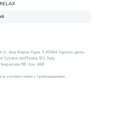
RELAX
ий
п.А., виа Марие Кури, 5 40064 Одзано-дель-
 Ozzano dell'Emilia, BO, Italy
Некрасова 88, пом. 668
е в соответствии с требованиями