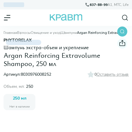
637-88-99
A1, МТС, Life
Главная
Волосы
Очищение и уход
Шампуни
Argan Reinforcing Extravolume Shampoo, 250 мл
PHYTORELAX
Шампунь экстра-объем и укрепление
Argan Reinforcing Extravolume
Shampoo, 250 мл
Артикул:
8030976008252
0
Оставить отзыв
Объем, мл
:
250
250 мл
Нет в наличии