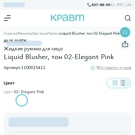
637-88-99
A1, МТС, Life
Главная
Макияж
Для лица
Румяна
Liquid Blusher, тон 02-Elegant Pink
ALIX AVIEN
Жидкие румяна для лица
Liquid Blusher, тон 02-Elegant Pink
Артикул:
1100015412
0
Оставить отзыв
Цвет
Цвет:
02- Elegant Pink