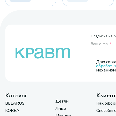
Подписка на р
Ваш e-mail
*
Даю согла
обработк
механизмо
Каталог
Клиен
Детям
BELARUS
Как офор
Лицо
KOREA
Способы 
Макияж