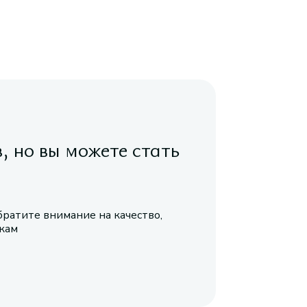
в, но вы можете стать
братите внимание на качество,
икам