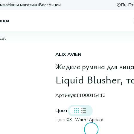
амма
Наши магазины
Блог
Акции
Пн-Пт:
нды
cot
ALIX AVIEN
Жидкие румяна для лиц
Liquid Blusher, 
Артикул:
1100015413
Цвет
Цвет:
03- Warm Apricot