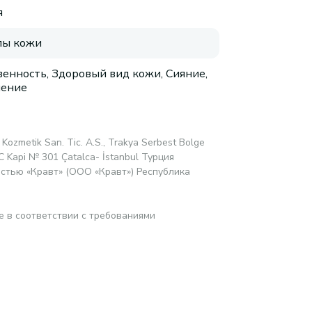
я
пы кожи
венность, Здоровый вид кожи, Сияние,
нение
 Kozmetik San. Tic. A.S., Trakya Serbest Bolge
1C Kapi № 301 Çatalca- İstanbul Турция
стью «Кравт» (ООО «Кравт») Республика
е в соответствии с требованиями