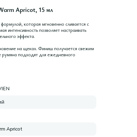
Warm Apricot, 15 мл
 формулой, которая мгновенно сливается с
мая интенсивность позволяет настраивать
ельного эффекта.
новение на щеках. Финиш получается свежим
е румяна подходят для ежедневного
VIEN
ий
rm Apricot