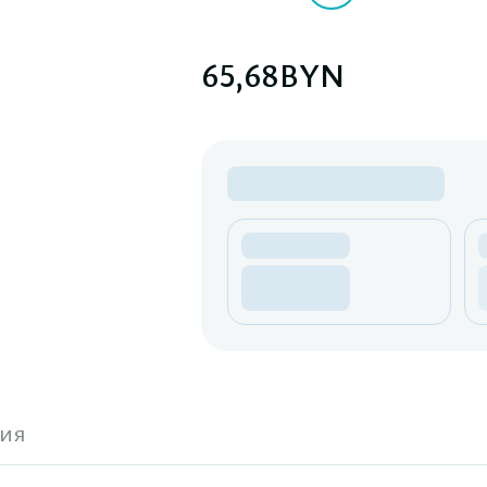
65,68
BYN
ия