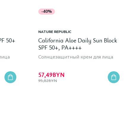
-40%
NATURE REPUBLIC
PF 50+
California Aloe Daily Sun Block
SPF 50+, PA++++
лица
Cолнцезащитный крем для лица
57,49
BYN
95,82
BYN