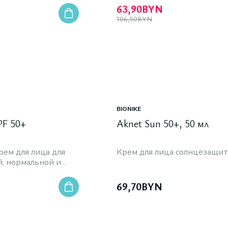
63,90
BYN
106,50
BYN
BIONIKE
PF 50+
Aknet Sun 50+, 50 мл
рем для лица для
Крем для лица солнцезащи
й, нормальной и
69,70
BYN