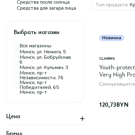
Средства после солнца
Тип продукта
:
К
Средства для загара лица
Выбрать магазин
Новинка
Все магазины
Минск, ул. Немига, 5
Минск, ул. Бобруйская,
CLARINS
6
Youth-protect
Минск, ул. Кульман, 3
Минск, пр-т
Very High Pro
Независимости, 76
50 мл
Минск, пр-т
Солнцезащитны
Победителей, 65
Минск, пр-т
Дзержинского, 104,
пав. 110
120,73
BYN
Минск, ТРЦ
«Экспобел»,
Цена
пересечение ул.
Мирошниченко и
МКАД
Минск, пр-т
Бренд