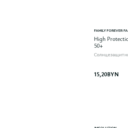
FAMILY FOREVER F
High Protecti
50+
Солнцезащитн
15,20
BYN