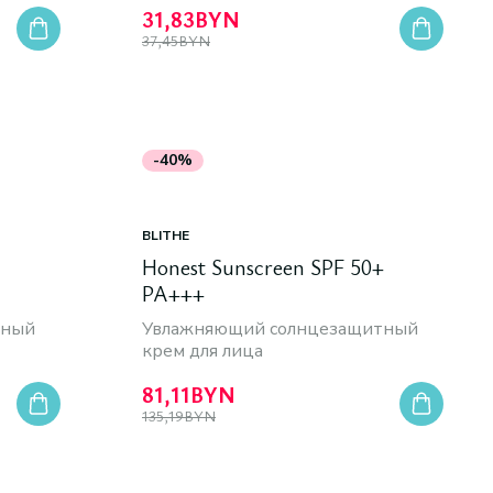
31,83
BYN
37,45
BYN
-40%
BLITHE
Honest Sunscreen SPF 50+
PA+++
тный
Увлажняющий солнцезащитный
крем для лица
81,11
BYN
135,19
BYN