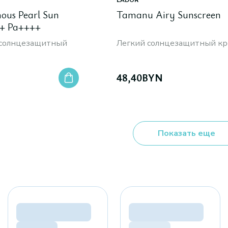
LADOR
ous Pearl Sun
Tamanu Airy Sunscreen
0+ Pa++++
солнцезащитный
Легкий солнцезащитный к
48,40
BYN
Показать еще