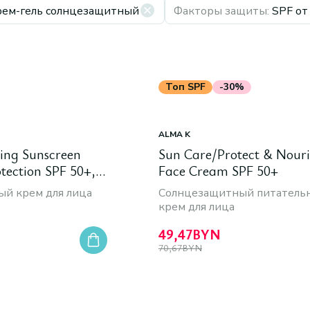
рем-гель солнцезащитный
Факторы защиты
:
SPF от
Топ SPF
-30%
ALMA K
ing Sunscreen
Sun Care/Protect & Nouri
tection SPF 50+,
Face Cream SPF 50+
й крем для лица
Солнцезащитный питатель
крем для лица
49,47
BYN
70,67
BYN