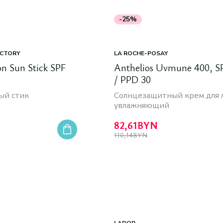
-25%
ACTORY
LA ROCHE-POSAY
on Sun Stick SPF
Anthelios Uvmune 400, S
/ PPD 30
ый стик
Солнцезащитный крем для 
увлажняющий
82,61
BYN
110,14
BYN