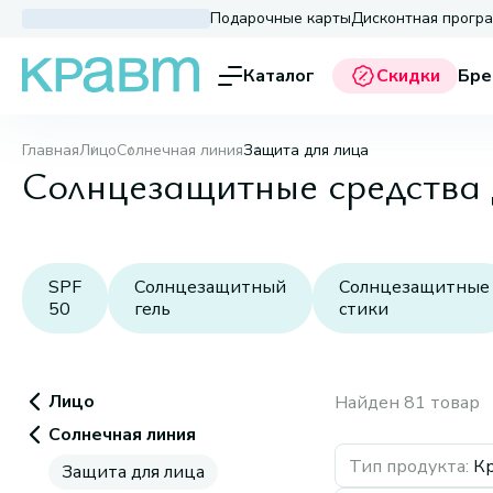
Подарочные карты
Дисконтная прогр
Каталог
Скидки
Бре
Главная
Лицо
Солнечная линия
Защита для лица
Солнцезащитные средства 
SPF
Солнцезащитный
Солнцезащитные
50
гель
стики
Лицо
Найден 81 товар
Солнечная линия
Тип продукта
:
К
Защита для лица