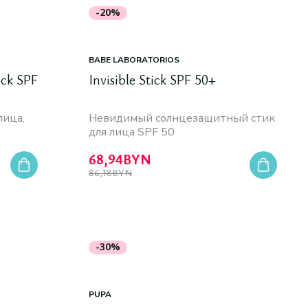
-20%
BABE LABORATORIOS
ock SPF
Invisible Stick SPF 50+
лица,
Невидимый солнцезащитный стик
для лица SPF 50
68,94
BYN
86,18
BYN
-30%
PUPA