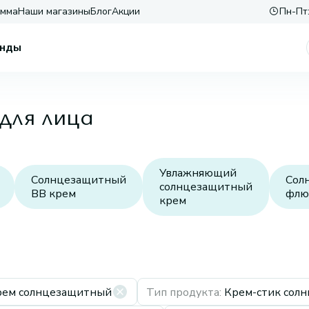
амма
Наши магазины
Блог
Акции
Пн-Пт:
нды
для лица
Увлажняющий
Солнцезащитный
Сол
солнцезащитный
BB крем
флю
крем
рем солнцезащитный
Тип продукта
:
Крем-стик сол