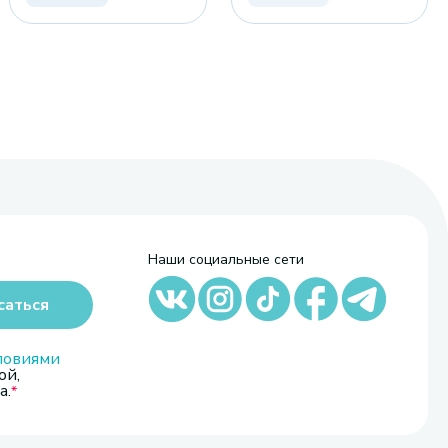
Наши социальные сети
саться
ловиями
ой,
а.