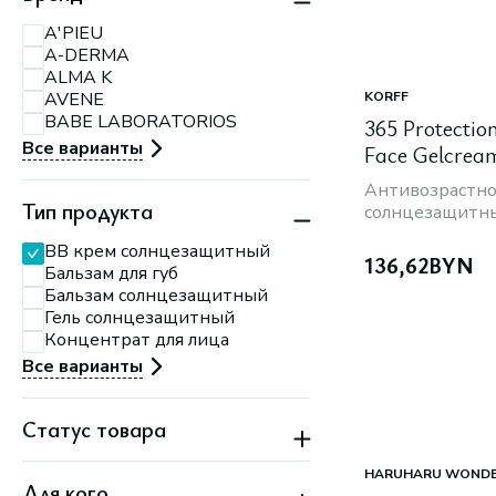
Партизанский, 150А
Минск, пр-т
A'PIEU
Партизанский, 79
A-DERMA
Минск, ул.
П.Мстиславца, 11
ALMA K
Минск, ул. Притыцкого,
AVENE
KORFF
156
BABE LABORATORIOS
365 Protectio
Минск, ул. Тимирязева,
74 А
Все варианты
Face Gelcrea
Антивозрастн
Тип продукта
солнцезащитны
BB крем солнцезащитный
136,62
BYN
Бальзам для губ
Бальзам солнцезащитный
Гель солнцезащитный
Концентрат для лица
Все варианты
Статус товара
Новинка
HARUHARU WOND
Для кого
Скидка