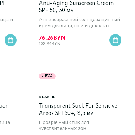
SPF
Anti-Aging Sunscreen Cream
SPF 50, 50 мл
ица и
Антивозрастной солнцезащитный
крем для лица, шеи и декольте
76,26
BYN
108,94
BYN
-15%
RILASTIL
tion
Transparent Stick For Sensitive
Areas SPF50+, 8,5 мл
лица
Прозрачный стик для
чувствительных зон