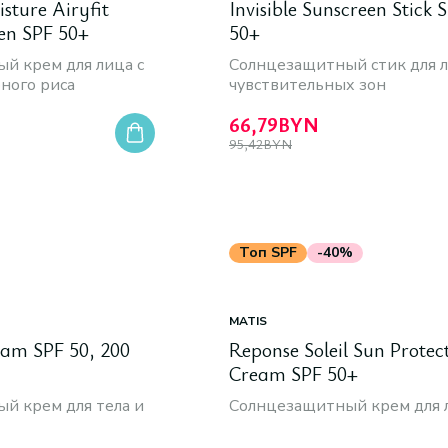
sture Airyfit
Invisible Sunscreen Stick 
en SPF 50+
50+
й крем для лица с
Солнцезащитный стик для л
ного риса
чувствительных зон
66,79
BYN
95,42
BYN
Топ SPF
-40%
MATIS
eam SPF 50, 200
Reponse Soleil Sun Protec
Cream SPF 50+
й крем для тела и
Солнцезащитный крем для 