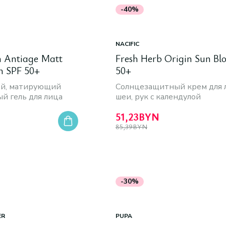
-40%
NACIFIC
n Antiage Matt
Fresh Herb Origin Sun Bl
m SPF 50+
50+
ой, матирующий
Солнцезащитный крем для 
й гель для лица
шеи, рук с календулой
51,23
BYN
85,39
BYN
-30%
ER
PUPA