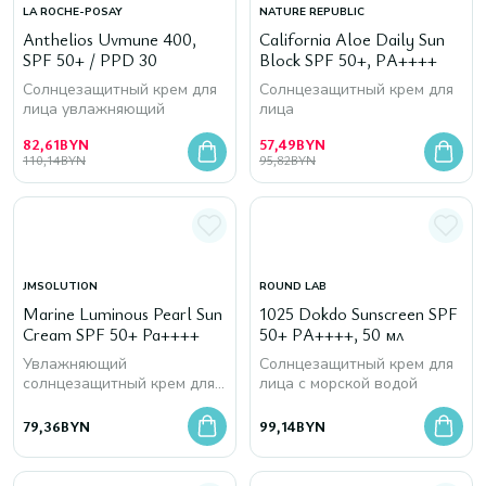
LA ROCHE-POSAY
NATURE REPUBLIC
Anthelios Uvmune 400,
California Aloe Daily Sun
SPF 50+ / PPD 30
Block SPF 50+, PA++++
Солнцезащитный крем для
Cолнцезащитный крем для
лица увлажняющий
лица
82,61
BYN
57,49
BYN
110,14
BYN
95,82
BYN
JMSOLUTION
ROUND LAB
Marine Luminous Pearl Sun
1025 Dokdo Sunscreen SPF
Cream SPF 50+ Pa++++
50+ PA++++, 50 мл
Увлажняющий
Солнцезащитный крем для
солнцезащитный крем для
лица с морской водой
лица
79,36
BYN
99,14
BYN