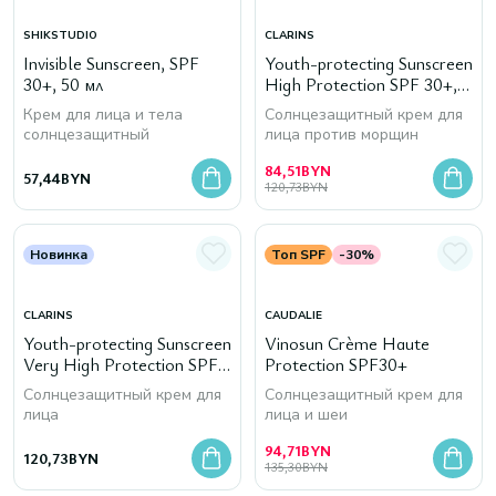
SHIKSTUDIO
CLARINS
Invisible Sunscreen, SPF
Youth-protecting Sunscreen
30+, 50 мл
High Protection SPF 30+,
50 мл
Крем для лица и тела
Солнцезащитный крем для
солнцезащитный
лица против морщин
84,51
BYN
57,44
BYN
120,73
BYN
Новинка
Топ SPF
-30%
CLARINS
CAUDALIE
Youth-protecting Sunscreen
Vinosun Crème Haute
Very High Protection SPF
Protection SPF30+
50+, 50 мл
Солнцезащитный крем для
Солнцезащитный крем для
лица
лица и шеи
94,71
BYN
120,73
BYN
135,30
BYN