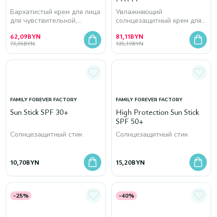
Бархатистый крем для лица
Увлажняющий
для чувствительной,
солнцезащитный крем для
нормальной и сухой кожи
лица
62,09
BYN
81,11
BYN
73,05
BYN
135,19
BYN
FAMILY FOREVER FACTORY
FAMILY FOREVER FACTORY
Sun Stick SPF 30+
High Protection Sun Stick
SPF 50+
Солнцезащитный стик
Солнцезащитный стик
10,70
BYN
15,20
BYN
-25%
-40%