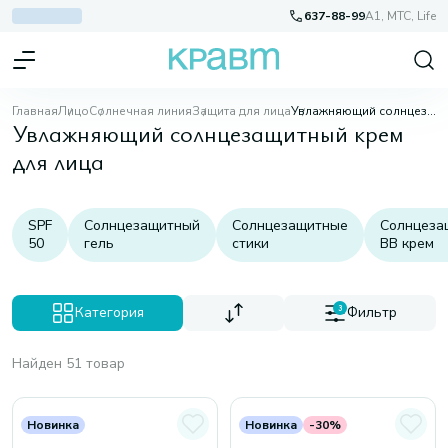
637-88-99
A1, МТС, Life
Главная
Лицо
Солнечная линия
Защита для лица
Увлажняющий солнцезащитный крем для лица
Увлажняющий солнцезащитный крем
для лица
SPF
Солнцезащитный
Солнцезащитные
Солнцеза
50
гель
стики
BB крем
Категория
3
Фильтр
Найден 51 товар
Новинка
Новинка
-30%