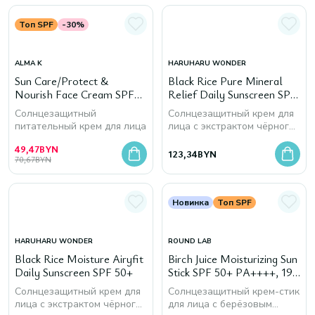
Топ SPF
-30%
ALMA K
HARUHARU WONDER
Sun Care/Protect &
Black Rice Pure Mineral
Nourish Face Cream SPF
Relief Daily Sunscreen SPF
50+
50+
Солнцезащитный
Солнцезащитный крем для
питательный крем для лица
лица с экстрактом чёрного
риса
49,47
BYN
123,34
BYN
70,67
BYN
Новинка
Топ SPF
HARUHARU WONDER
ROUND LAB
Black Rice Moisture Airyfit
Birch Juice Moisturizing Sun
Daily Sunscreen SPF 50+
Stick SPF 50+ PA++++, 19
мл
Солнцезащитный крем для
Солнцезащитный крем-стик
лица с экстрактом чёрного
для лица с берёзовым