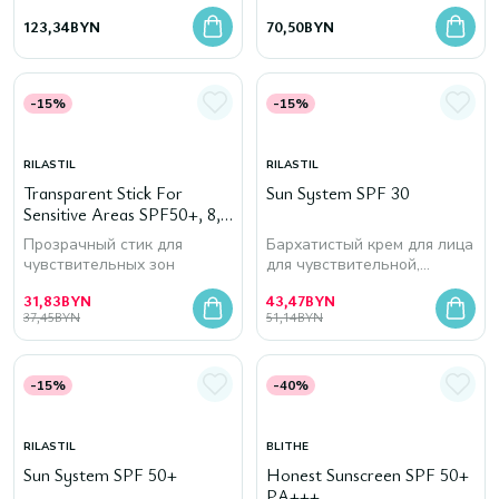
риса
соком
123,34
BYN
70,50
BYN
-15%
-15%
RILASTIL
RILASTIL
Transparent Stick For
Sun System SPF 30
Sensitive Areas SPF50+, 8,5
мл
Прозрачный стик для
Бархатистый крем для лица
чувствительных зон
для чувствительной,
нормальной и сухой кожи
31,83
BYN
43,47
BYN
37,45
BYN
51,14
BYN
-15%
-40%
RILASTIL
BLITHE
Sun System SPF 50+
Honest Sunscreen SPF 50+
PA+++