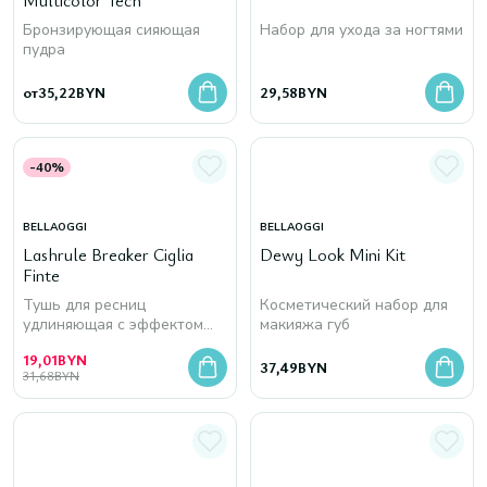
Multicolor Tech
Бронзирующая сияющая
Набор для ухода за ногтями
пудра
от
35,22
BYN
29,58
BYN
-40%
BELLAOGGI
BELLAOGGI
Lashrule Breaker Ciglia
Dewy Look Mini Kit
Finte
Тушь для ресниц
Косметический набор для
удлиняющая с эффектом
макияжа губ
накладных ресниц
19,01
BYN
37,49
BYN
31,68
BYN