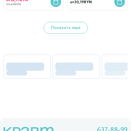
от
30,19
BYN
31,62
BYN
Показать еще
637-88-99