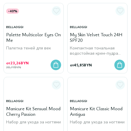
-40%
BELLAOGGI
BELLAOGGI
Palette Multicolor Eyes On
My Skin Velvet Touch 24H
Me
SPF20
Палетка теней для век
Компактная тональная
водостойкая крем-пудра
для лица
от
23,26
BYN
от
45,85
BYN
38,77
BYN
BELLAOGGI
BELLAOGGI
Manicure Kit Sensual Mood
Manicure Kit Classic Mood
Cherry Passion
Antigua
Набор для ухода за ногтями
Набор для ухода за ногтями