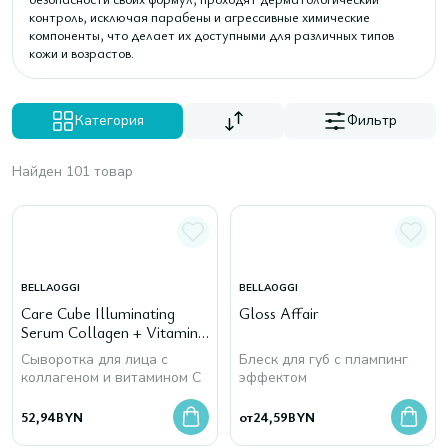
контроль, исключая парабены и агрессивные химические
компоненты, что делает их доступными для различных типов
кожи и возрастов.
Категория
Фильтр
Найден 101 товар
BELLAOGGI
BELLAOGGI
Care Cube Illuminating
Gloss Affair
Serum Collagen + Vitamin
C , 30 мл
Сыворотка для лица с
Блеск для губ с плампинг
коллагеном и витамином С
эффектом
52,94
BYN
от
24,59
BYN