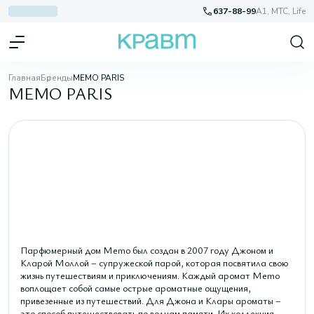
637-88-99
A1, МТС, Life
Главная
Бренды
MEMO PARIS
MEMO PARIS
Парфюмерный дом Memo был создан в 2007 году Джоном и
Кларой Моллой – супружеской парой, которая посвятила свою
жизнь путешествиям и приключениям. Каждый аромат Memo
воплощает собой самые острые ароматные ощущения,
привезенные из путешествий. Для Джона и Клары ароматы –
это способ путешествовать по волнам памяти. Их коллекция –