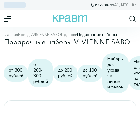
637-88-99
A1, МТС, Life
Главная
Бренды
VIVIENNE SABO
Подарки
Подарочные наборы
Подарочные наборы VIVIENNE SABO
Наборы
На
от
для
дл
от 300
200-
до 200
до 100
ухода
ух
рублей
300
рублей
рублей
за
за
рублей
лицом
те
и телом