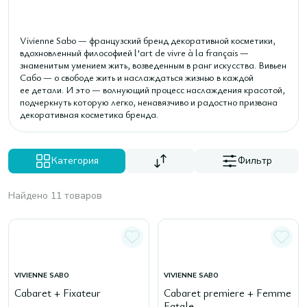
Vivienne Sabo — французский бренд декоративной косметики,
вдохновленный философией l'art de vivre à la français —
знаменитым умением жить, возведенным в ранг искусства. Вивьен
Сабо — о свободе жить и наслаждаться жизнью в каждой
ее детали. И это — волнующий процесс наслаждения красотой,
подчеркнуть которую легко, ненавязчиво и радостно призвана
декоративная косметика бренда.
Категория
Фильтр
Найдено 11 товаров
VIVIENNE SABO
VIVIENNE SABO
Cabaret + Fixateur
Cabaret premiere + Femme
Fatale