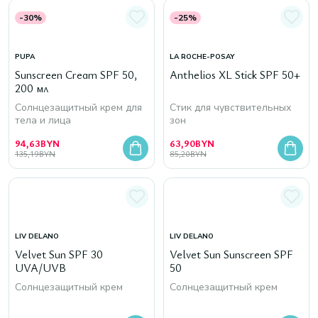
-30%
-25%
PUPA
LA ROCHE-POSAY
Sunscreen Cream SPF 50,
Anthelios XL Stick SPF 50+
200 мл
Солнцезащитный крем для
Стик для чувствительных
тела и лица
зон
94,63
BYN
63,90
BYN
135,19
BYN
85,20
BYN
LIV DELANO
LIV DELANO
Velvet Sun SPF 30
Velvet Sun Sunscreen SPF
UVA/UVB
50
Солнцезащитный крем
Солнцезащитный крем