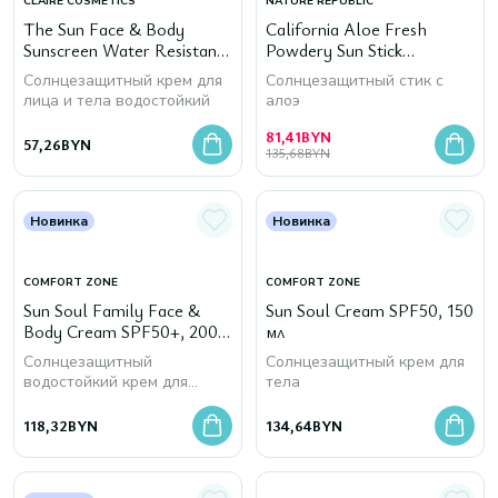
CLAIRE COSMETICS
NATURE REPUBLIC
The Sun Face & Body
California Aloe Fresh
Sunscreen Water Resistant
Powdery Sun Stick
SPF 50, 200 мл
SPF50+PA++++, 24 г
Солнцезащитный крем для
Солнцезащитный стик с
лица и тела водостойкий
алоэ
81,41
BYN
57,26
BYN
135,68
BYN
Новинка
Новинка
COMFORT ZONE
COMFORT ZONE
Sun Soul Family Face &
Sun Soul Cream SPF50, 150
Body Cream SPF50+, 200
мл
мл
Солнцезащитный
Солнцезащитный крем для
водостойкий крем для
тела
взрослых и детей
118,32
BYN
134,64
BYN