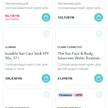
SPF 50+
Увлажняющий
Увлажняющий
солнцезащитный крем для
солнцезащитный крем для
тела
тела
84,51
BYN
130,92
BYN
120,73
BYN
CLARINS
CLAIRE COSMETICS
Invisible Sun Care Stick SPF
The Sun Face & Body
50+, 17 г
Sunscreen Water Resistant
For Children SPF 50, 200
Солнцезащитный стик для
Солнцезащитный крем для
мл
лица и тела
детей водостойкий
108,43
BYN
61,49
BYN
Новинка
-40%