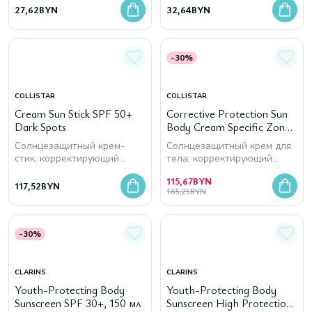
27,62
BYN
32,64
BYN
-30%
COLLISTAR
COLLISTAR
Cream Sun Stick SPF 50+
Corrective Protection Sun
Dark Spots
Body Cream Specific Zones
SPF 50+ Dark Spots
Солнцезащитный крем-
Солнцезащитный крем для
стик, корректирующий
тела, корректирующий
пигментные пятна
пигментные пятна
115,67
BYN
117,52
BYN
165,25
BYN
-30%
CLARINS
CLARINS
Youth-Protecting Body
Youth-Protecting Body
Sunscreen SPF 30+, 150 мл
Sunscreen High Protection