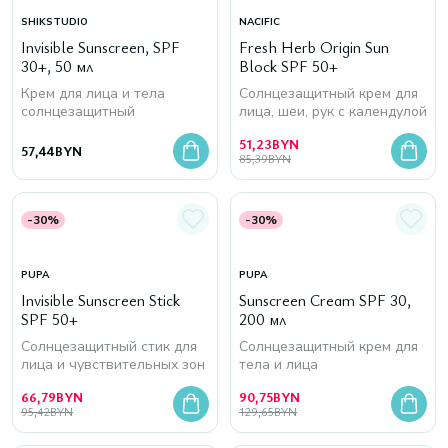
SHIKSTUDIO
NACIFIC
Invisible Sunscreen, SPF
Fresh Herb Origin Sun
30+, 50 мл
Block SPF 50+
Крем для лица и тела
Солнцезащитный крем для
солнцезащитный
лица, шеи, рук с календулой
51,23
BYN
57,44
BYN
85,39
BYN
-30%
-30%
PUPA
PUPA
Invisible Sunscreen Stick
Sunscreen Cream SPF 30,
SPF 50+
200 мл
Солнцезащитный стик для
Солнцезащитный крем для
лица и чувствительных зон
тела и лица
66,79
BYN
90,75
BYN
95,42
BYN
129,65
BYN