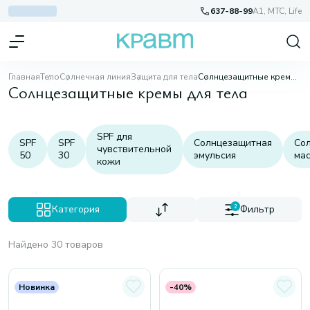
637-88-99
A1, МТС, Life
Главная
Тело
Солнечная линия
Защита для тела
Солнцезащитные кремы для тела
Солнцезащитные кремы для тела
SPF для
SPF
SPF
Солнцезащитная
Со
чувствительной
50
30
эмульсия
ма
кожи
Категория
2
Фильтр
Найдено 30 товаров
Новинка
-40%