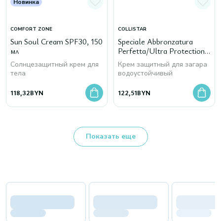
Новинка
COMFORT ZONE
COLLISTAR
Sun Soul Cream SPF30, 150
Speciale Abbronzatura
мл
Perfetta/Ultra Protection
Tanning Cream SPF 30, 150
Солнцезащитный крем для
Крем защитный для загара
мл
тела
водоустойчивый
118,32
BYN
122,51
BYN
Показать еще