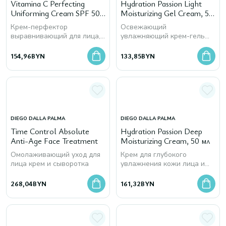
Vitamina C Perfecting
Hydration Passion Light
Uniforming Cream SPF 50,
Moisturizing Gel Cream, 50
50 мл
мл
Крем-перфектор
Освежающий
выравнивающий для лица,
увлажняющий крем-гель
шеи и декольте
для лица и шеи
154,96
BYN
133,85
BYN
DIEGO DALLA PALMA
DIEGO DALLA PALMA
Time Control Absolute
Hydration Passion Deep
Anti-Age Face Treatment
Moisturizing Cream, 50 мл
Омолаживающий уход для
Крем для глубокого
лица крем и сыворотка
увлажнения кожи лица и
шеи
268,04
BYN
161,32
BYN