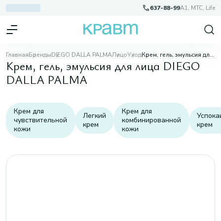
637-88-99
A1, МТС, Life
Главная
Бренды
DIEGO DALLA PALMA
Лицо
Уход
Крем, гель, эмульсия для лица
Крем, гель, эмульсия для лица DIEGO
DALLA PALMA
Крем для
Крем для
Легкий
Успок
чувствительной
комбинированной
крем
крем
кожи
кожи