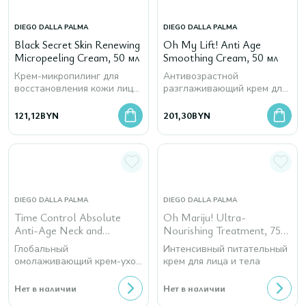
DIEGO DALLA PALMA
DIEGO DALLA PALMA
Black Secret Skin Renewing
Oh My Lift! Anti Age
Micropeeling Cream, 50 мл
Smoothing Cream, 50 мл
Крем-микропилинг для
Антивозрастной
восстановления кожи лица
разглаживающий крем для
и шеи
лица и шеи
121,12
BYN
201,30
BYN
DIEGO DALLA PALMA
DIEGO DALLA PALMA
Time Control Absolute
Oh Mariju! Ultra-
Anti-Age Neck and
Nourishing Treatment, 75
Décolleté Treatment, 50
мл
Глобальный
Интенсивный питательный
мл
омолаживающий крем-уход
крем для лица и тела
для шеи и декольте
Нет в наличии
Нет в наличии